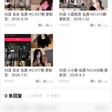
抖音 呆呆 岛遇 NO.007期 更新
抖音 小霞佩奇 岛遇 NO.013期
至：2025.8.16
更新至：2026.1.22
3月25日
1月22日
0
4k
0
4.3k
抖音 呆米 岛遇 NO.017期 更新
抖音 小小静 岛遇 NO.008期 更
至：2026.7.31
新至：2026.8.3
8月2日
8月4日
0
3.2k
0
3.9k
0 条回复
文章作者
管理员
A
M
欢迎您，新朋友，感谢参与互动！
确认修改