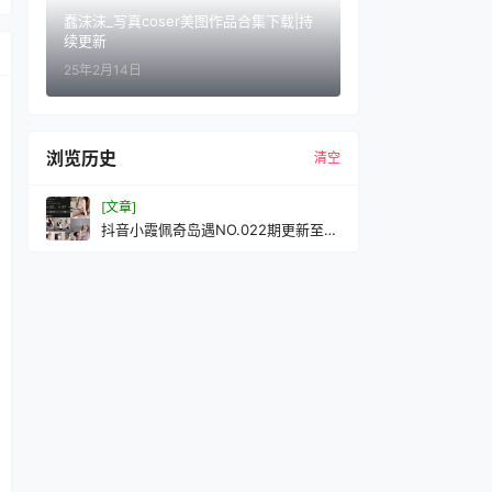
蠢沫沫_写真coser美图作品合集下载|持
续更新
25年2月14日
浏览历史
清空
[文章]
抖音小霞佩奇岛遇NO.022期更新至：
2026.5.6