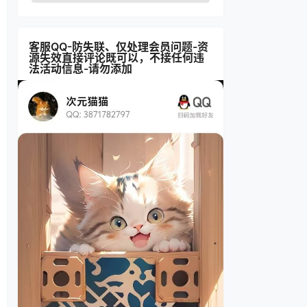
客服QQ-防失联、仅处理会员问题-资
源失效直接评论既可以，不接任何违
法活动信息-请勿添加