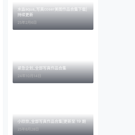
水淼aqua_写真coser美图作品合集下载|
持续更新
25年2月6日
紧急企划_全部写真作品合集
24年10月14日
小欣奈_全部写真作品合集|更新至 19 期
25年8月28日