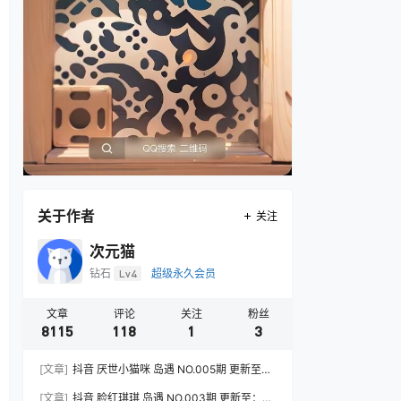
关于作者
关注
次元猫
钻石
Lv4
超级永久会员
文章
评论
关注
粉丝
8115
118
1
3
[文章]
抖音 厌世小猫咪 岛遇 NO.005期 更新至：
2026.7.31
[文章]
抖音 脸红琪琪 岛遇 NO.003期 更新至：