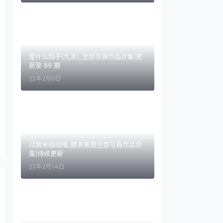
是什么鸽子(九言)_全部写真作品合集|更
新至 89 期
25年2月6日
过期米线线喵_精美美图全部写真作品合
集|持续更新
25年2月14日