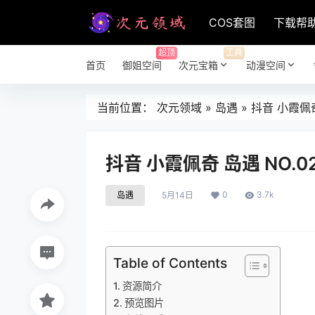
COS套图
下载帮
超顶
工具
首页
御姐空间
次元宝箱
动漫空间
当前位置：
次元领域
»
岛遇
»
抖音 小霞佩奇 
抖音 小霞佩奇 岛遇 NO.02
0
3.7k
岛遇
5月14日
Table of Contents
资源简介
预览图片