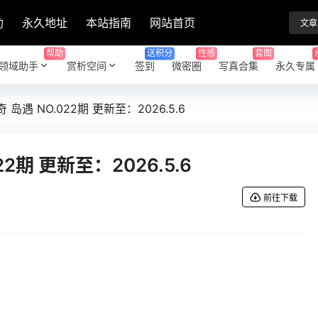
助
永久地址
本站指南
网站首页
文章
帮助
送积分
性感
套图
领域助手
赏析空间
签到
微密圈
写真合集
永久专属
岛遇 NO.022期 更新至：2026.5.6
2期 更新至：2026.5.6
前往下载