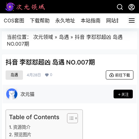
COS套图
下载帮助
永久地址
本站指南
网站首页
当前位置：
次元领域
»
岛遇
»
抖音 李怼怼超凶 岛遇
NO.007期
抖音 李怼怼超凶 岛遇 NO.007期
0
岛遇
4月28日
前往下载
次元猫
关注
Table of Contents
资源简介
预览图片