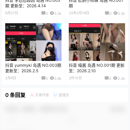
抖音 李怼怼超凶 岛遇 NO.005
抖音 肚脐小师妹 岛遇 NO.001
期 更新至：2026.4.14
期
6月27日
23年2月18日
0
3.2k
0
3.5k
抖音 yummyki 岛遇 NO.003期
抖音 喵酱 岛遇 NO.001期 更新
更新至：2026.2.5
至：2026.2.10
2月6日
2月10日
0
3.6k
0
3.3k
0 条回复
文章作者
管理员
A
M
欢迎您，新朋友，感谢参与互动！
确认修改