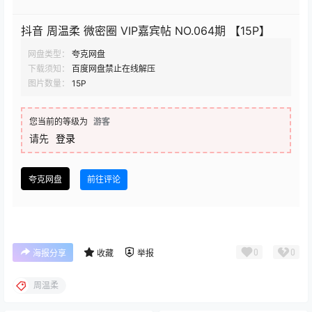
抖音 周温柔 微密圈 VIP嘉宾帖 NO.064期 【15P】
网盘类型：
夸克网盘
下载须知：
百度网盘禁止在线解压
图片数量：
15P
您当前的等级为
游客
请先
登录
夸克网盘
前往评论
0
0
海报分享
收藏
举报
周温柔