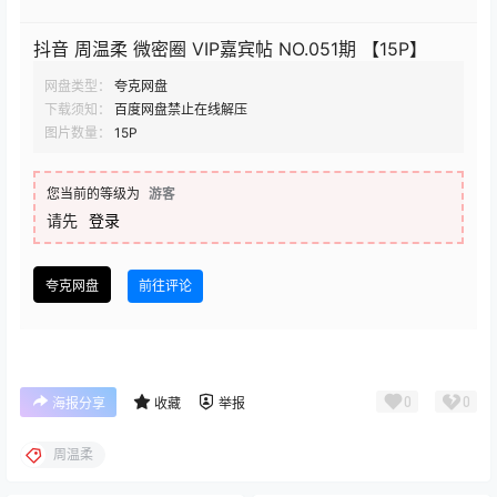
抖音 周温柔 微密圈 VIP嘉宾帖 NO.051期 【15P】
网盘类型：
夸克网盘
下载须知：
百度网盘禁止在线解压
图片数量：
15P
您当前的等级为
游客
请先
登录
夸克网盘
前往评论
0
0
海报分享
收藏
举报
周温柔