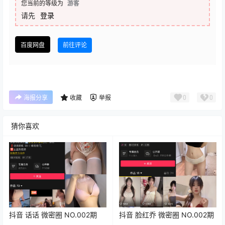
您当前的等级为
游客
请先
登录
百度网盘
前往评论
0
0
海报分享
收藏
举报
猜你喜欢
抖音 话话 微密圈 NO.002期
抖音 脸红乔 微密圈 NO.002期