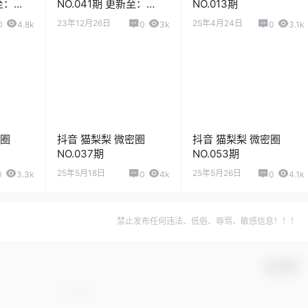
至：
NO.041期 更新至：
NO.013期
2023.12.26
23年12月26日
25年4月24日
0
4.8k
0
3k
0
3.1k
密圈
抖音 猫梨梨 微密圈
抖音 猫梨梨 微密圈
NO.037期
NO.053期
25年5月18日
25年5月26日
0
3.3k
0
4k
0
4.1k
禁止发布任何违法、低俗、辱骂、敏感信息！！！
确认修改