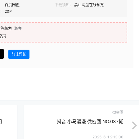
：
百度网盘
下载须知：
禁止网盘在线预览
：
20P
的等级为
游客
登录
盘
前往评论
微密圈
期
抖音 小马漫漫 微密圈 NO.037期
2025-6-1 2:13:00