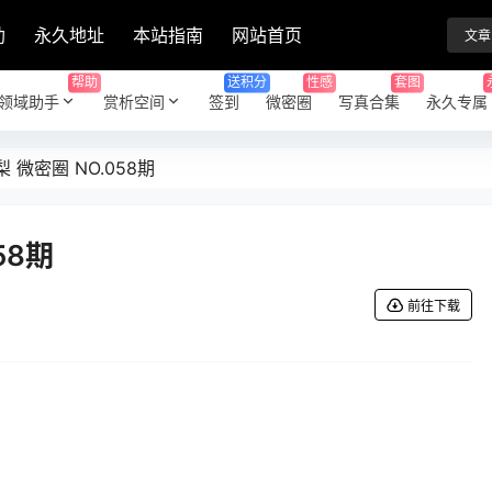
助
永久地址
本站指南
网站首页
文章
帮助
送积分
性感
套图
领域助手
赏析空间
签到
微密圈
写真合集
永久专属
 微密圈 NO.058期
58期
前往下载