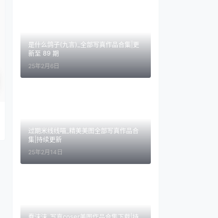
是什么鸽子(九言)_全部写真作品合集|更
新至 89 期
25年2月6日
过期米线线喵_精美美图全部写真作品合
集|持续更新
25年2月14日
蠢沫沫_写真coser美图作品合集下载|持