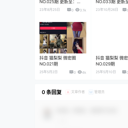
NO.025期 更新至：
NO.033期 更新
2023.8.25
2023.10.26
23年8月25日
23年10月26日
0
3.1k
抖音 猫梨梨 微密圈
抖音 猫梨梨 微
NO.021期
NO.029期
25年5月2日
25年5月10日
0
4k
0 条回复
文章作者
管理员
A
M
欢迎您，新朋友，感谢参与互动！