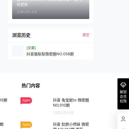
续更新
25年2月14日
浏览历史
清空
[文章]
抖音猫梨梨微密圈NO.058期
热门内容
解锁
会员
05期
抖音 兔宝妮to 微密圈
TOP1
权限
NO.010期
23年3月27日
3期
抖音 肚脐小师妹 微密
TOP2