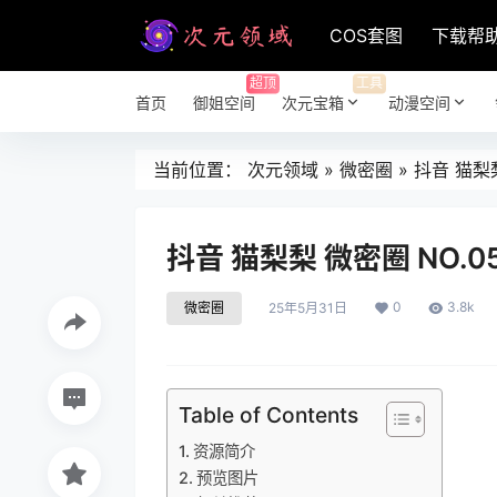
COS套图
下载帮
超顶
工具
首页
御姐空间
次元宝箱
动漫空间
当前位置：
次元领域
»
微密圈
»
抖音 猫梨梨
抖音 猫梨梨 微密圈 NO.0
0
3.8k
微密圈
25年5月31日
Table of Contents
资源简介
预览图片