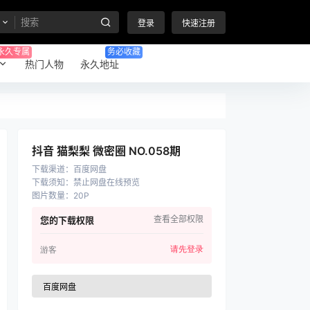
登录
快速注册
永久专属
务必收藏
热门人物
永久地址
抖音 猫梨梨 微密圈 NO.058期
下载渠道
：
百度网盘
下载须知
：
禁止网盘在线预览
图片数量
：
20P
查看全部权限
您的下载权限
请先登录
游客
百度网盘