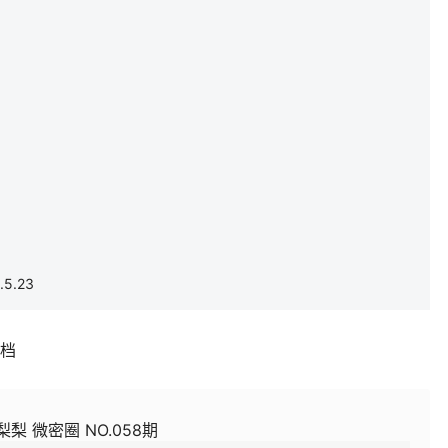
5.23
补档
梨梨 微密圈 NO.058期