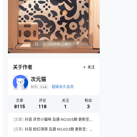
关于作者
关注
次元猫
钻石
Lv4
超级永久会员
文章
评论
关注
粉丝
8115
118
1
3
[文章]
抖音 厌世小猫咪 岛遇 NO.005期 更新至：
2026.7.31
[文章]
抖音 脸红琪琪 岛遇 NO.003期 更新至：
2026.8.3