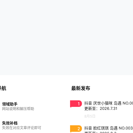
导航
最新发布
1
抖音 厌世小猫咪 岛遇 NO.0
领域助手
更新至：2026.7.31
网站说明和解压帮助
8月5日
失效补档
失效在对应文章评论即可
2
抖音 脸红琪琪 岛遇 NO.00