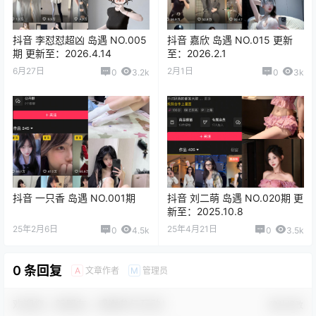
抖音 李怼怼超凶 岛遇 NO.005
抖音 嘉欣 岛遇 NO.015 更新
期 更新至：2026.4.14
至：2026.2.1
6月27日
2月1日
0
3.2k
0
3k
抖音 一只香 岛遇 NO.001期
抖音 刘二萌 岛遇 NO.020期 更
新至：2025.10.8
25年2月6日
25年4月21日
0
4.5k
0
3.5k
0 条回复
文章作者
管理员
A
M
欢迎您，新朋友，感谢参与互动！
确认修改