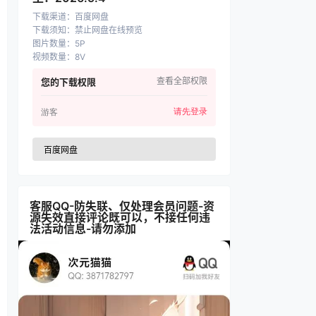
下载渠道
：
百度网盘
下载须知
：
禁止网盘在线预览
图片数量
：
5P
视频数量
：
8V
查看全部权限
您的下载权限
请先登录
游客
百度网盘
客服QQ-防失联、仅处理会员问题-资
源失效直接评论既可以，不接任何违
法活动信息-请勿添加