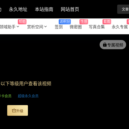
助
永久地址
本站指南
网站首页
文章
帮助
送积分
性感
套图
领域助手
赏析空间
签到
微密圈
写真合集
永久专属
专属视频
许以下等级用户查看该视频
年卡会员
超级永久会员
升级