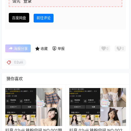
请先
登录
百度网盘
前往评论
0
0
海报分享
收藏
举报
02uiii
猜你喜欢
抖音 02uiii 铁粉空间 NO.001期
抖音 02uiii 铁粉空间 NO.002