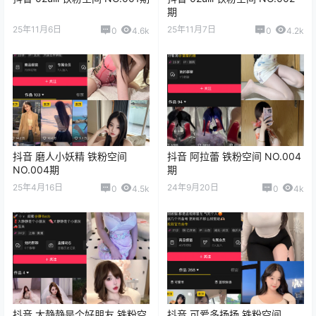
期
25年11月6日
25年11月7日
0
4.6k
0
4.2k
抖音 磨人小妖精 铁粉空间
抖音 阿拉蕾 铁粉空间 NO.004
NO.004期
期
25年4月16日
24年9月20日
0
4.5k
0
4k
抖音 大静静是个好朋友 铁粉空
抖音 可爱多扬扬 铁粉空间