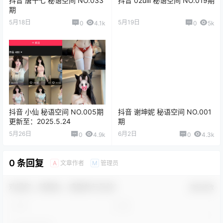
抖音 唐十七 秘语空间 NO.033
抖音 02uiii 秘语空间 NO.019期
期
5月18日
5月19日
0
4.1k
0
5k
抖音 小仙 秘语空间 NO.005期
抖音 谢坤妮 秘语空间 NO.001
更新至：2025.5.24
期
5月26日
6月2日
0
4.9k
0
4.3k
0 条回复
文章作者
管理员
A
M
欢迎您，新朋友，感谢参与互动！
确认修改