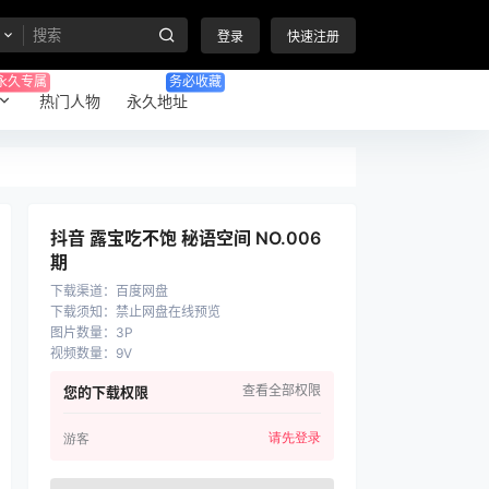
登录
快速注册
永久专属
务必收藏
热门人物
永久地址
抖音 露宝吃不饱 秘语空间 NO.006
期
下载渠道
：
百度网盘
下载须知
：
禁止网盘在线预览
图片数量
：
3P
视频数量
：
9V
查看全部权限
您的下载权限
请先登录
游客