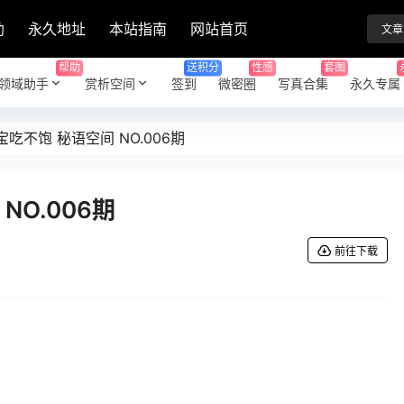
助
永久地址
本站指南
网站首页
文章
帮助
送积分
性感
套图
领域助手
赏析空间
签到
微密圈
写真合集
永久专属
宝吃不饱 秘语空间 NO.006期
NO.006期
前往下载