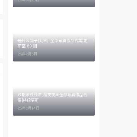
是什么鸽子(九言)_全部写真作品合集|更
新至 89 期
25年2月6日
过期米线线喵_精美美图全部写真作品合
集|持续更新
25年2月14日