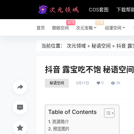
COS套图
下载帮
超顶
工具
首页
御姐空间
次元宝箱
动漫空间
当前位置：
次元领域
»
秘语空间
»
抖音 露
抖音 露宝吃不饱 秘语空间 
0
3k
秘语空间
5月17日
Table of Contents
资源简介
预览图片