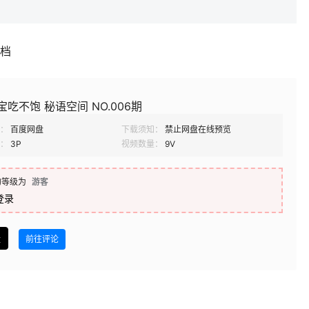
补档
宝吃不饱 秘语空间 NO.006期
：
百度网盘
下载须知：
禁止网盘在线预览
：
3P
视频数量：
9V
的等级为
游客
登录
盘
前往评论