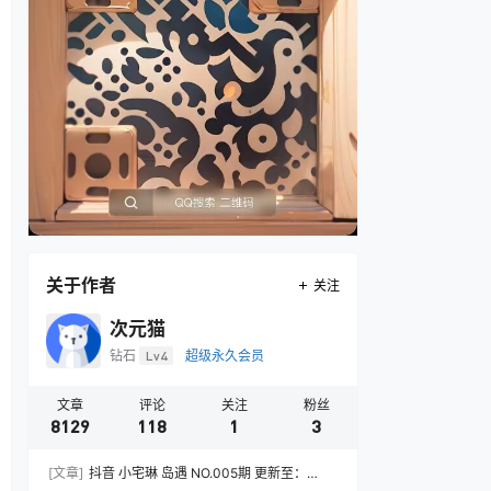
关于作者
关注
次元猫
钻石
Lv4
超级永久会员
文章
评论
关注
粉丝
8129
118
1
3
[文章]
抖音 小宅琳 岛遇 NO.005期 更新至：