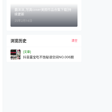
蠢沫沫_写真coser美图作品合集下载|持
续更新
25年2月14日
浏览历史
清空
[文章]
抖音露宝吃不饱秘语空间NO.006期