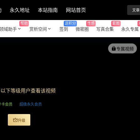
助
永久地址
本站指南
网站首页
文章
帮助
送积分
性感
套图
领域助手
赏析空间
签到
微密圈
写真合集
永久专属
专属视频
许以下等级用户查看该视频
年卡会员
超级永久会员
升级