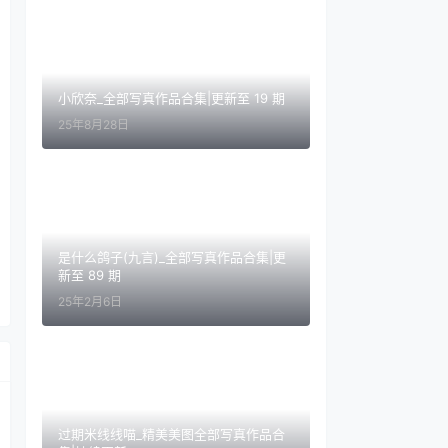
小欣奈_全部写真作品合集|更新至 19 期
25年8月28日
是什么鸽子(九言)_全部写真作品合集|更
新至 89 期
25年2月6日
过期米线线喵_精美美图全部写真作品合