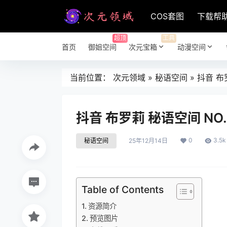
COS套图
下载帮
超顶
工具
首页
御姐空间
次元宝箱
动漫空间
当前位置：
次元领域
»
秘语空间
»
抖音 布罗
抖音 布罗莉 秘语空间 NO.0
0
3.5k
秘语空间
25年12月14日
Table of Contents
资源简介
预览图片