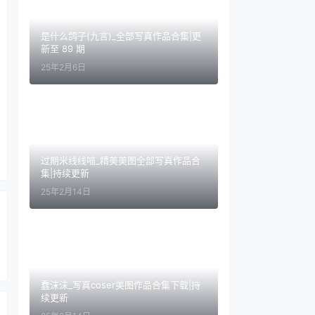
是什么鸽子(九言)_全部写真作品合集|更
新至 89 期
25年2月6日
过期米线线喵_精美美图全部写真作品合
集|持续更新
25年2月14日
蠢沫沫_写真coser美图作品合集下载|持
续更新