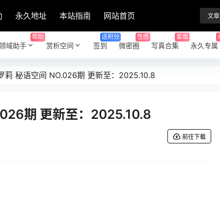
助
永久地址
本站指南
网站首页
文章
帮助
送积分
性感
套图
领域助手
赏析空间
签到
微密圈
写真合集
永久专属
莉 秘语空间 NO.026期 更新至：2025.10.8
26期 更新至：2025.10.8
前往下载