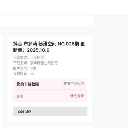
抖音 布罗莉 秘语空间 NO.026期 更
新至：2025.10.9
下载渠道
：
百度网盘
下载须知
：
禁止网盘在线预览
图片数量
：
17P
视频数量
：
1V
查看全部权限
您的下载权限
请先登录
游客
百度网盘