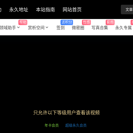
助
永久地址
本站指南
网站首页
文章
帮助
送积分
性感
套图
领域助手
赏析空间
签到
微密圈
写真合集
永久专属
只允许以下等级用户查看该视频
年卡会员
超级永久会员