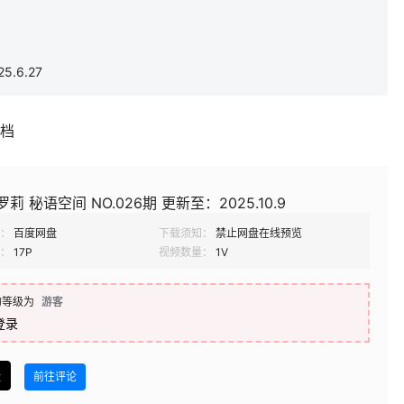
.6.27
补档
莉 秘语空间 NO.026期 更新至：2025.10.9
：
百度网盘
下载须知：
禁止网盘在线预览
：
17P
视频数量：
1V
的等级为
游客
登录
盘
前往评论