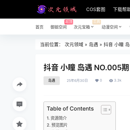
COS套图
下载帮
超顶
工具
首页
御姐空间
次元宝箱
动漫空间
当前位置：
次元领域
»
岛遇
»
抖音 小瞳 岛遇
抖音 小瞳 岛遇 NO.005期
0
3.3k
岛遇
25年6月30日
Table of Contents
资源简介
预览图片