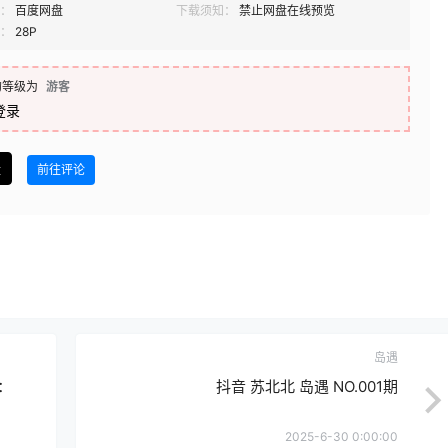
：
百度网盘
下载须知：
禁止网盘在线预览
：
28P
的等级为
游客
登录
盘
前往评论
岛遇
至：
抖音 苏北北 岛遇 NO.001期
2025-6-30 0:00:00