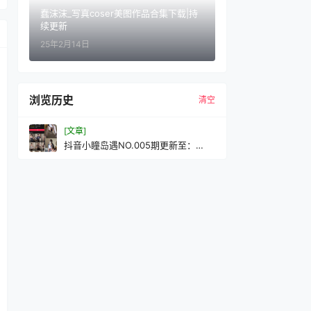
蠢沫沫_写真coser美图作品合集下载|持
续更新
25年2月14日
浏览历史
清空
[文章]
抖音小瞳岛遇NO.005期更新至：
2025.6.30