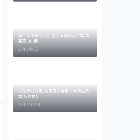
是什么鸽子(九言)_全部写真作品合集|更
新至 89 期
25年2月6日
过期米线线喵_精美美图全部写真作品合
集|持续更新
25年2月14日