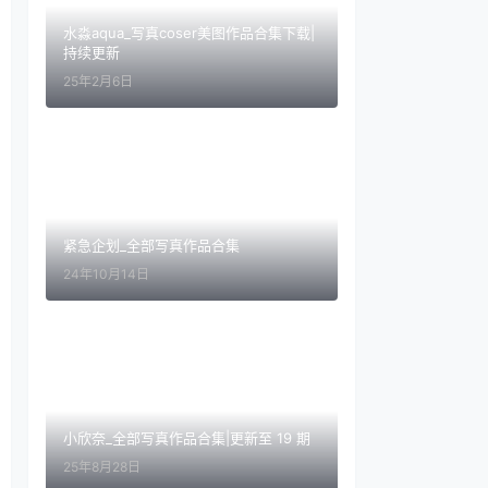
水淼aqua_写真coser美图作品合集下载|
持续更新
25年2月6日
紧急企划_全部写真作品合集
24年10月14日
小欣奈_全部写真作品合集|更新至 19 期
25年8月28日