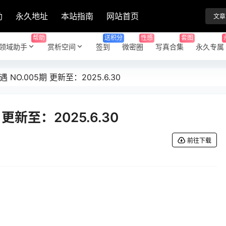
助
永久地址
本站指南
网站首页
文章
帮助
送积分
性感
套图
领域助手
赏析空间
签到
微密圈
写真合集
永久专属
 NO.005期 更新至：2025.6.30
 更新至：2025.6.30
前往下载