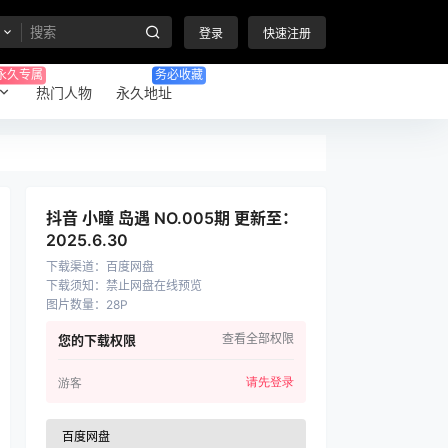
登录
快速注册
永久专属
务必收藏
热门人物
永久地址
抖音 小瞳 岛遇 NO.005期 更新至：
2025.6.30
下载渠道
：
百度网盘
下载须知
：
禁止网盘在线预览
图片数量
：
28P
查看全部权限
您的下载权限
请先登录
游客
百度网盘