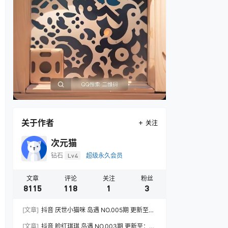
关于作者
关注
次元猫
钻石
Lv4
超级永久会员
文章
评论
关注
粉丝
8115
118
1
3
[文章]
抖音 厌世小猫咪 岛遇 NO.005期 更新至：
2026.7.31
[文章]
抖音 脸红琪琪 岛遇 NO.003期 更新至：