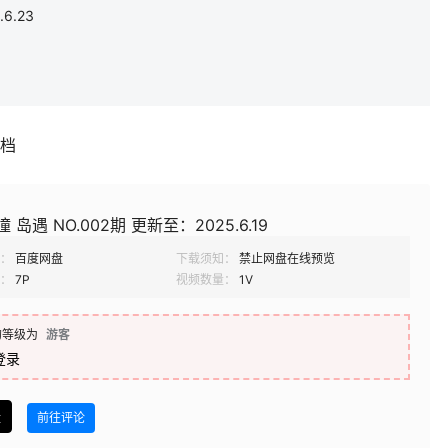
6.23
补档
 岛遇 NO.002期 更新至：2025.6.19
：
百度网盘
下载须知：
禁止网盘在线预览
：
7P
视频数量：
1V
的等级为
游客
登录
盘
前往评论