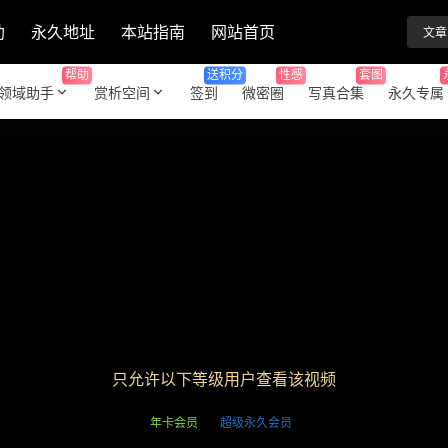
助
永久地址
本站指南
网站首页
文章
帮助
送积分
性感
套图
领域助手
赏析空间
签到
微密圈
写真合集
永久专属
只允许以下等级用户查看该视频
年卡会员
超级永久会员