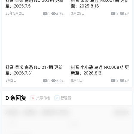
抖音 呆呆 岛遇 NO.003期 更新
抖音 呆呆 岛遇 NO.007期 更新
至：2025.7.5
至：2025.8.16
25年5月2日
3月25日
0
4.7k
0
4k
抖音 呆米 岛遇 NO.017期 更新
抖音 小小静 岛遇 NO.008期 更
至：2026.7.31
新至：2026.8.3
8月2日
8月4日
0
3.2k
0
4k
0 条回复
文章作者
管理员
A
M
欢迎您，新朋友，感谢参与互动！
确认修改