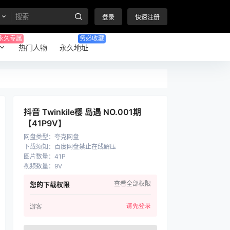
登录
快速注册
永久专属
务必收藏
热门人物
永久地址
抖音 Twinkile樱 岛遇 NO.001期
【41P9V】
网盘类型
：
夸克网盘
下载须知
：
百度网盘禁止在线解压
图片数量
：
41P
视频数量
：
9V
查看全部权限
您的下载权限
请先登录
游客