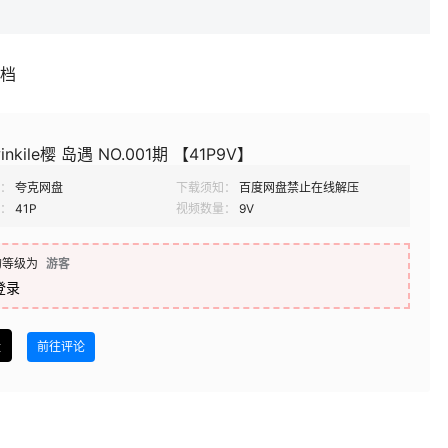
补档
inkile樱 岛遇 NO.001期 【41P9V】
：
夸克网盘
下载须知：
百度网盘禁止在线解压
：
41P
视频数量：
9V
的等级为
游客
登录
盘
前往评论