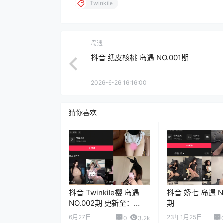
Twinkile
岛遇
抖音 纸皮核桃 岛遇 NO.001期
2026-6-26 16:16:00
猜你喜欢
抖音 Twinkile樱 岛遇
抖音 娇七 岛遇 NO
NO.002期 更新至：
期
2026.6.25
6月27日
23年1月25日
0
3.2k