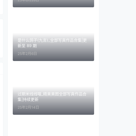
是什么鸽子(九言)_全部写真作品合集|更
新至 89 期
25年2月6日
过期米线线喵_精美美图全部写真作品合
集|持续更新
25年2月14日