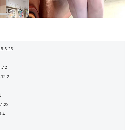
6.6.25
7.2
12.2
6
.22
.4