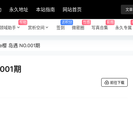
助
永久地址
本站指南
网站首页
文章
帮助
送积分
性感
套图
领域助手
赏析空间
签到
微密圈
写真合集
永久专属
le樱 岛遇 NO.001期
.001期
前往下载