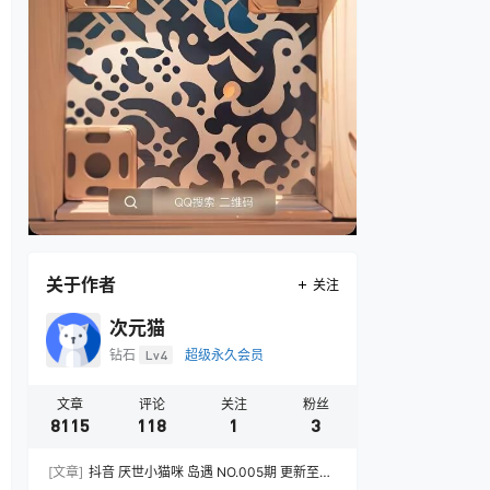
关于作者
关注
次元猫
钻石
Lv4
超级永久会员
文章
评论
关注
粉丝
8115
118
1
3
[文章]
抖音 厌世小猫咪 岛遇 NO.005期 更新至：