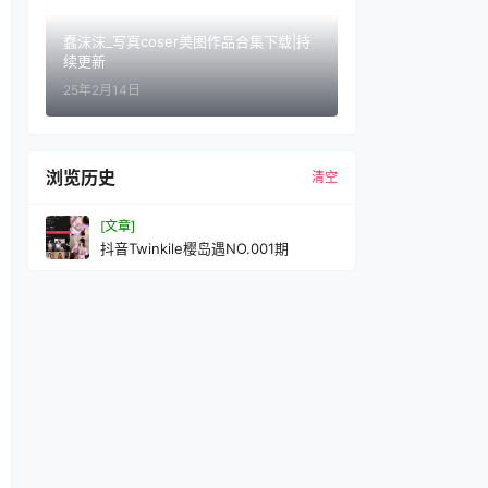
蠢沫沫_写真coser美图作品合集下载|持
续更新
25年2月14日
浏览历史
清空
[文章]
抖音Twinkile樱岛遇NO.001期