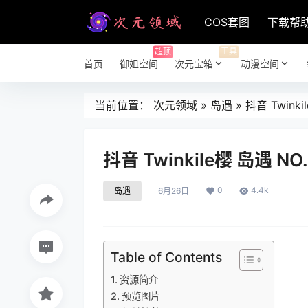
COS套图
下载帮
超顶
工具
首页
御姐空间
次元宝箱
动漫空间
当前位置：
次元领域
»
岛遇
»
抖音 Twinki
抖音 Twinkile樱 岛遇 NO
0
4.4k
岛遇
6月26日
Table of Contents
资源简介
预览图片