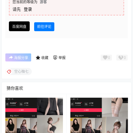
您当前的等级为
游客
请先
登录
百度网盘
前往评论
0
0
海报分享
收藏
举报
空心柚七
猜你喜欢