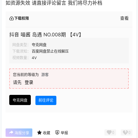
如资源失效 请直接评论留言 我们将尽力补档
查看
下载权限
抖音 喵酱 岛遇 NO.008期 【4V】
网盘类型：
夸克网盘
下载须知：
百度网盘禁止在线解压
视频数量：
4V
您当前的等级为
游客
请先
登录
夸克网盘
前往评论
0
0
海报分享
收藏
举报