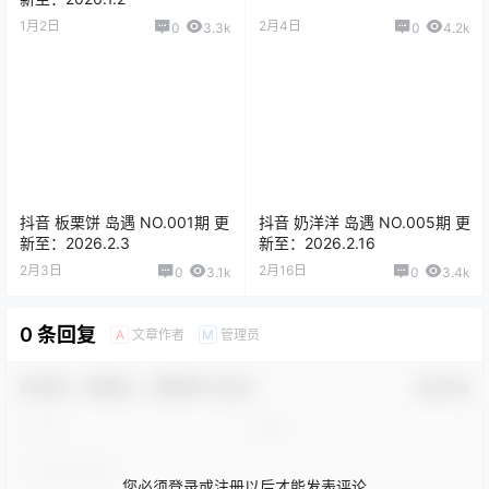
1月2日
2月4日
0
3.3k
0
4.2k
抖音 板栗饼 岛遇 NO.001期 更
抖音 奶洋洋 岛遇 NO.005期 更
新至：2026.2.3
新至：2026.2.16
2月3日
2月16日
0
3.1k
0
3.4k
0 条回复
文章作者
管理员
A
M
欢迎您，新朋友，感谢参与互动！
确认修改
您必须登录或注册以后才能发表评论