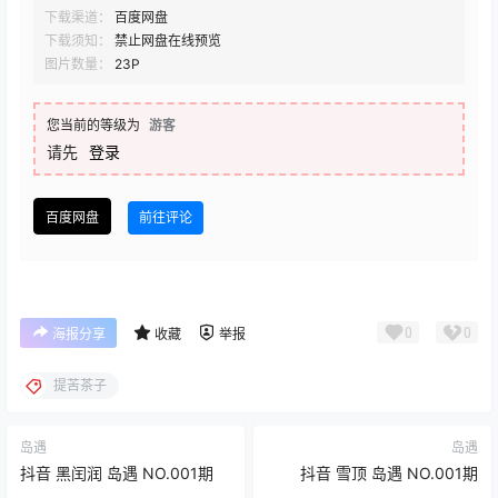
下载渠道：
百度网盘
下载须知：
禁止网盘在线预览
图片数量：
23P
您当前的等级为
游客
请先
登录
百度网盘
前往评论
0
0
海报分享
收藏
举报
提苦茶子
岛遇
岛遇
抖音 黑闰润 岛遇 NO.001期
抖音 雪顶 岛遇 NO.001期