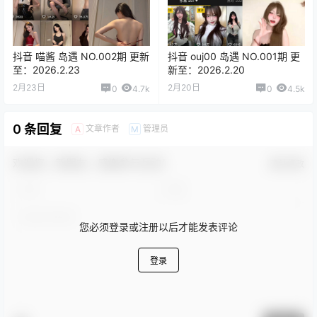
抖音 喵酱 岛遇 NO.002期 更新
抖音 ouj00 岛遇 NO.001期 更
至：2026.2.23
新至：2026.2.20
2月23日
2月20日
0
4.7k
0
4.5k
0 条回复
文章作者
管理员
A
M
欢迎您，新朋友，感谢参与互动！
确认修改
您必须登录或注册以后才能发表评论
登录