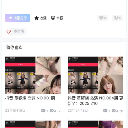
0
0
海报分享
收藏
举报
童锣烧
猜你喜欢
抖音 童锣烧 岛遇 NO.001期
抖音 童锣烧 岛遇 NO.004期 更
新至：2025.7.10
23年5月15日
23年5月18日
0
4.1k
0
4.7k