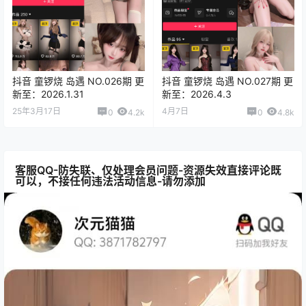
抖音 童锣烧 岛遇 NO.026期 更
抖音 童锣烧 岛遇 NO.027期 更
新至：2026.1.31
新至：2026.4.3
25年3月17日
4月7日
0
4.2k
0
4.8k
客服QQ-防失联、仅处理会员问题-资源失效直接评论既
可以，不接任何违法活动信息-请勿添加