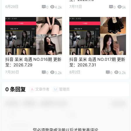
6月29日
7月11日
0
4.2k
0
5k
抖音 呆米 岛遇 NO.016期 更新
抖音 呆米 岛遇 NO.017期 更新
至：2026.7.29
至：2026.7.31
7月30日
8月2日
0
3.2k
0
3.2k
0 条回复
文章作者
管理员
A
M
欢迎您，新朋友，感谢参与互动！
确认修改
您必须登录或注册以后才能发表评论