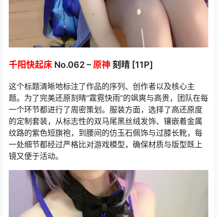
千阳快起床
No.062 –
原神
刻晴 [11P]
这个标题清晰地标注了作品的序列、创作者以及核心主
题。为了完美还原刻晴“霆霓快雨”的飒爽与高贵，团队在每
一个环节都进行了周密策划。服装方面，选择了高还原度
的定制套装，从标志性的双马尾黑丝绒发饰、镶嵌着金属
纹路的紫色短旗袍，到腰间的仿玉石佩饰与过膝长靴，每
一处细节都经过严格比对游戏模型，确保材质与版型既上
镜又便于活动。