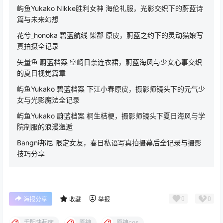
屿鱼Yukako Nikke胜利女神 海伦礼服，光影交织下的蔚蓝诗
篇与未来幻想
花兮_honoka 碧蓝航线 柴郡 原皮，蔚蓝之约下的灵动猫娘写
真拍摄全记录
矢量鱼 蔚蓝档案 空崎日奈连衣裙，蔚蓝海风与少女心事交织
的夏日视觉篇章
屿鱼Yukako 碧蓝档案 下江小春原皮，摄影师镜头下的元气少
女与光影魔法全记录
屿鱼Yukako 蔚蓝档案 桐生桔梗，摄影师镜头下夏日海风与学
院制服的浪漫邂逅
Bangni邦尼 限定女友，春日私语写真拍摄幕后全记录与摄影
技巧分享
0
0
海报分享
收藏
举报
千阳快起床
原神
原神cos