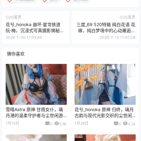
COS鉴赏
COS鉴赏
花兮_honoka 崩坏·星穹铁道
三度_69 520特辑 纯白花语 花
阮·梅，沉浸式写真摄影揭秘从
嫁，纯白梦境中的心动邂逅与
构思到成片的艺术之旅
光影诗篇
2026-1-30 17:05:46
2026-2-12 11:00:08
猜你喜欢
雪晴Astra 原神 甘雨女仆，璃
花兮_honoka 原神 归终，璃月
月港的温柔守护者与尘世闲游
古韵与现代光影交织的尘世闲
的绝美瞬间
游写真纪行
1月15日
1月26日
0
5.9k
0
4.2k