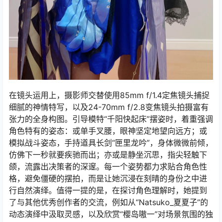
在镜头运用上，摄影师交替使用85mm f/1.4定焦镜头捕捉
细腻的神情特写，以及24-70mm f/2.8变焦镜头拍摄富有
张力的全身构图。引导模特“千阳快起床”摆姿时，着重强调
角色特有的姿态：或单手叉腰，眼神坚定地望向远方；或
模拟战斗姿态，手持道具长剑“匣里龙吟”，身体微微前倾，
仿佛下一秒就要疾驰而出；亦或是静坐沉思，指尖轻触下
颌，流露出决策者的深邃。每一个姿势都力求贴合角色性
格，避免僵硬的摆拍，而是让她沉浸在刻晴的身份之中进
行自然演绎。值得一提的是，在探讨角色理解时，她提到
了与其他优秀创作者的交流，例如从“Natsuko_夏夏子”的
动态演绎中汲取灵感，以及欣赏“樱岛嗷一”对场景氛围的独