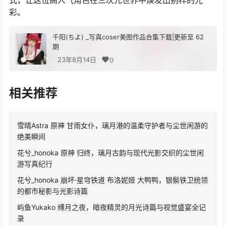
式，让这位高人气角色在三次元世界中焕发出别样的光
彩。
千阳(ちよ) _写真coser美图作品合集下载|更新至 62
期
23年8月14日
0
相关推荐
雪晴Astra 原神 甘雨女仆，璃月港的温柔守护者与尘世闲游的
绝美瞬间
花兮_honoka 原神 归终，璃月古韵与现代光影交织的尘世闲
游写真纪行
花兮_honoka 崩坏·星穹铁道 布洛妮娅 大鸭鸭，银鬃铁卫统领
的都市秘影与光影诗篇
屿鱼Yukako 缚月之夜，暗夜精灵的月光诗篇与视觉盛宴全记
录