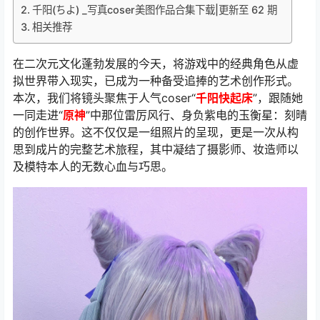
千阳(ちよ) _写真coser美图作品合集下载|更新至 62 期
相关推荐
在二次元文化蓬勃发展的今天，将游戏中的经典角色从虚
拟世界带入现实，已成为一种备受追捧的艺术创作形式。
本次，我们将镜头聚焦于人气coser“
千阳快起床
”，跟随她
一同走进“
原神
”中那位雷厉风行、身负紫电的玉衡星：刻晴
的创作世界。这不仅仅是一组照片的呈现，更是一次从构
思到成片的完整艺术旅程，其中凝结了摄影师、妆造师以
及模特本人的无数心血与巧思。