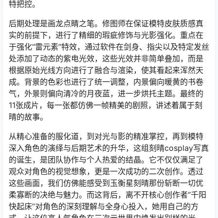
特把控。
后期处理是画龙点睛之笔。修图师在保证模特皮肤质感真
实的前提下，进行了精细的瑕疵修饰与光影强化。重点在
于强化“雷元素”特效，通过软件在剑身、指尖以及特定发丝
处添加了动态的紫电光效，这些光效并非简单叠加，而是
根据原始光线方向进行了融合与渲染，使其看起来浑然天
成。背景的色彩也进行了统一调整，内景偏向暖黄的书卷
气，外景则偏向清冷的月夜蓝，进一步烘托主题。最终的
11张成片，每一张都仿佛一帧精美的剧照，讲述着属于刻
晴的故事。
从精心准备的服化道，到对光与影的精准掌控，再到模特
深入角色的演绎与后期艺术的升华，这组刻晴cosplay写真
的诞生，是团队协作与个人热爱的结晶。它不仅仅满足了
观众对角色的视觉想象，更是一次成功的二次创作。透过
这些画面，我们仿佛能感受到玉衡星刻晴那份斩断一切优
柔寡断的决绝与魅力。而这背后，离不开核心创作者“千阳
快起床”对角色的深刻理解与全身心投入，她用自己的方