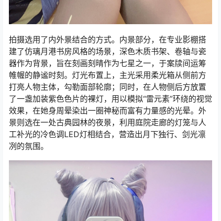
拍摄选用了内外景结合的方式。内景部分，在专业影棚搭
建了仿璃月港书房风格的场景，深色木质书架、卷轴与瓷
器作为背景，旨在刻画刻晴作为七星之一，于案牍间运筹
帷幄的静谧时刻。灯光布置上，主光采用柔光箱从侧前方
打亮人物主体，勾勒面部轮廓；同时，在人物侧后方放置
了一盏加装紫色色片的裸灯，用以模拟“雷元素”环绕的视觉
效果，在她身周晕染出一圈神秘而富有力量感的光晕。外
景则选在一处古典园林的夜景，利用庭院走廊的灯笼与人
工补光的冷色调LED灯相结合，营造出月下独行、剑光凛
冽的氛围。