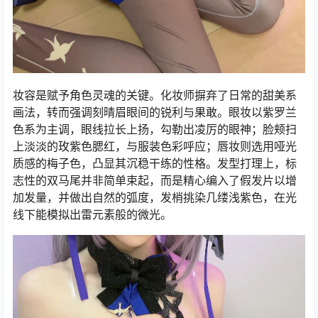
妆容是赋予角色灵魂的关键。化妆师摒弃了日常的甜美系
画法，转而强调刻晴眉眼间的锐利与果敢。眼妆以紫罗兰
色系为主调，眼线拉长上扬，勾勒出凌厉的眼神；脸颊扫
上淡淡的玫紫色腮红，与服装色彩呼应；唇妆则选用哑光
质感的梅子色，凸显其沉稳干练的性格。发型打理上，标
志性的双马尾并非简单束起，而是精心编入了假发片以增
加发量，并做出自然的弧度，发梢挑染几缕浅紫色，在光
线下能模拟出雷元素般的微光。