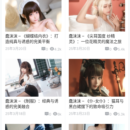
蠢沫沫 – 《蝴蝶结内衣》：打
蠢沫沫 – 《尖耳国度 纱精
造纯真与诱惑的完美平衡
灵》：一位花精灵的魔法之旅
25年3月20日
25年3月20日
0
4.2k
0
5.4k
蠢沫沫 – 《制服》：经典与诱
蠢沫沫 – 《仆-女仆》：猫耳与
惑的完美融合
黑白裙摆下的致命吸引力
25年3月18日
25年3月23日
0
6k
0
5.3k