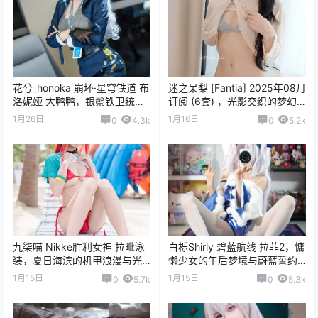
花兮_honoka 崩坏·星穹铁道 布
迷之呆梨 [Fantia] 2025年08月
洛妮娅 大鸭鸭，银鬃铁卫统领
订阅 (6套) ，光影交织的梦幻
的都市秘影与光影诗篇
叙事与视觉美学全解析
1月26日
1月16日
0
4.3k
0
5.2k
九柒喵 Nikke胜利女神 拉毗泳
白栎Shirly 碧蓝航线 拉菲2，慵
装，夏日海滨的机甲浪漫与光
懒少女的午后梦境与蔚蓝誓约
影诗篇全记录
写真全记录
1月15日
1月15日
0
5.7k
0
5.3k