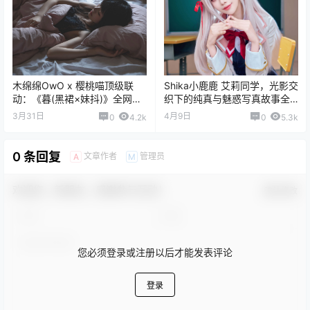
木绵绵OwO x 樱桃喵顶级联
Shika小鹿鹿 艾莉同学，光影交
动：《暮(黑裙×妹抖)》全网安
织下的纯真与魅惑写真故事全
利，这波双倍暗黑女仆感真的
记录
3月31日
4月9日
0
4.2k
0
5.3k
顶不住
0 条回复
文章作者
管理员
A
M
欢迎您，新朋友，感谢参与互动！
确认修改
您必须登录或注册以后才能发表评论
登录