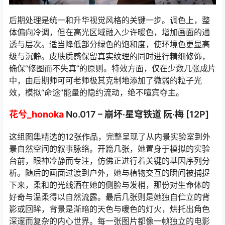
后期处理是统一和升华视觉风格的关键一步。调色上，整
体偏向冷调，但在高光区域融入少许暖色，增加画面的通
透与层次。适当降低部分绿色的饱和度，使环境色更显高
级与沉静。皮肤质感保留真实纹理的同时进行精细修饰，
确保“修图而不失真”的原则。特效方面，仅在少数几张成片
中，由后期师可可老师极其克制地添加了微弱的粒子光
效，模拟“命途”能量的隐约流动，绝不喧宾夺主。
花兮_honoka
No.017 – 崩坏·星穹铁道 阮·梅 [12P]
这组图集精选的12张作品，完整呈现了从内景实验室到外
景自然空间的叙事脉络。开篇几张，她置身于模拟的实验
台前，眼神冷静而专注，仿佛正进行着关键的基因序列分
析。随后的画面过渡到户外，她与植物交互的瞬间被捕捉
下来，柔和的光线洒在她的侧脸与发梢，那份对生命体的
好奇与温柔得以自然流露。最后几张则是她独自伫立的背
影或回眸，背景是渐暗的天色与暖色的灯火，烘托出角色
深邃而复杂的内心世界。每一张图片都像一帧独立的电影