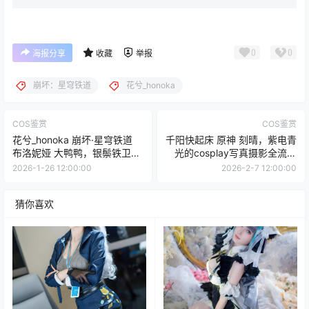
0
0
海报分享
收藏
举报
崩坏：星穹铁道
花兮_honoka
COS鉴赏
COS鉴赏
花兮_honoka 崩坏·星穹铁道
千阳快起床 原神 刻晴，紫电青
布洛妮娅 大鸭鸭，银鬃铁卫统
光的cosplay写真摄影全流程
领的都市秘影与光影诗篇
深度解析
2026-1-26 12:00:00
2026-2-7 12:00:00
猜你喜欢