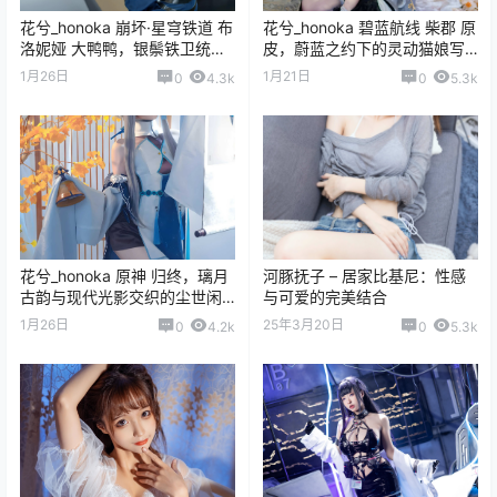
花兮_honoka 崩坏·星穹铁道 布
花兮_honoka 碧蓝航线 柴郡 原
洛妮娅 大鸭鸭，银鬃铁卫统领
皮，蔚蓝之约下的灵动猫娘写
的都市秘影与光影诗篇
真拍摄全记录
1月26日
1月21日
0
4.3k
0
5.3k
花兮_honoka 原神 归终，璃月
河豚抚子 – 居家比基尼：性感
古韵与现代光影交织的尘世闲
与可爱的完美结合
游写真纪行
1月26日
25年3月20日
0
4.2k
0
5.3k