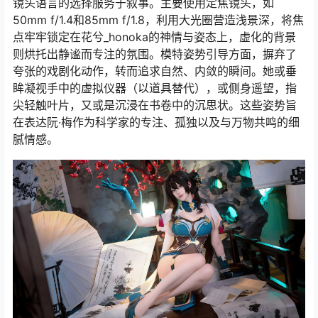
镜头语言的选择服务于叙事。主要使用定焦镜头，如
50mm f/1.4和85mm f/1.8，利用大光圈营造浅景深，将焦
点牢牢锁定在花兮_honoka的神情与姿态上，虚化的背景
则烘托出静谧而专注的氛围。模特姿势引导方面，摒弃了
夸张的戏剧化动作，转而追求自然、内敛的瞬间。她或垂
眸凝视手中的虚拟仪器（以道具替代），或侧身遥望，指
尖轻触叶片，又或是沉浸在书卷中的沉思状。这些姿势旨
在表达阮·梅作为科学家的专注、孤独以及与万物共鸣的细
腻情感。