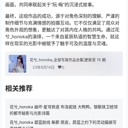
画面，共同串联起关于“阮·梅”的沉浸式故事。
最终，这组作品的成功，源于对角色深刻的理解、严谨的
制作细节与充满情感的拍摄互动。它不仅仅满足了观众对
角色外观的想象，更触达了对其内在人格的共鸣。通过花
兮_honoka的演绎，一个来自星辰轨道的智慧生命，就这
样在现实的光影中被赋予了触手可及的温度与灵魂。
花兮_honoka_全部写真作品合集|更新至 15 期
23年8月14日
0
相关推荐
花兮_honoka 崩坏·星穹铁道 布洛妮娅 大鸭鸭，银鬃铁卫统领
的都市秘影与光影诗篇
花兮_honoka 碧蓝航线 柴郡 原皮，蔚蓝之约下的灵动猫娘写