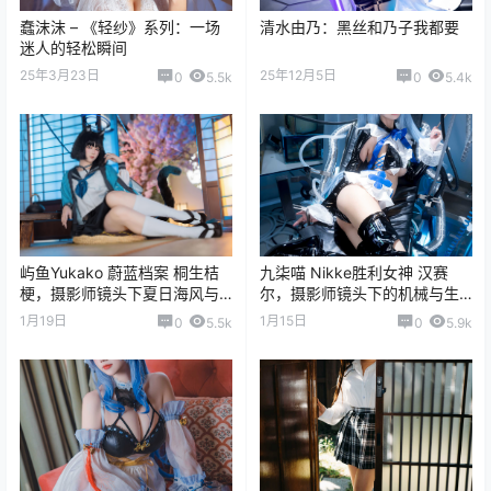
蠢沫沫 – 《轻纱》系列：一场
清水由乃：黑丝和乃子我都要
迷人的轻松瞬间
25年3月23日
25年12月5日
0
5.5k
0
5.4k
屿鱼Yukako 蔚蓝档案 桐生桔
九柒喵 Nikke胜利女神 汉赛
梗，摄影师镜头下夏日海风与
尔，摄影师镜头下的机械与生
学院制服的浪漫邂逅
命交织的绝美诗篇
1月19日
1月15日
0
5.5k
0
5.9k