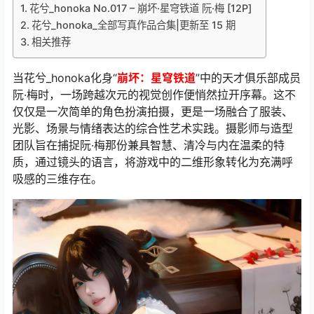
花兮_honoka No.017 – 崩坏·星穹铁道 阮·梅 [12P]
花兮_honoka_全部写真作品合集|更新至 15 期
相关推荐
当花兮_honoka化身“
崩坏：星穹铁道
”中的天才俱乐部成员
阮·梅时，一场跨越次元的视觉创作便悄然拉开序幕。这不
仅仅是一次简单的角色扮演拍摄，更是一场融合了服装、
光影、场景与情绪表达的综合性艺术实践。摄影师与造型
团队旨在捕捉阮·梅那份兼具智慧、清冷与内在温柔的特
质，通过镜头的语言，将游戏中的二维形象转化为充满呼
吸感的三维存在。