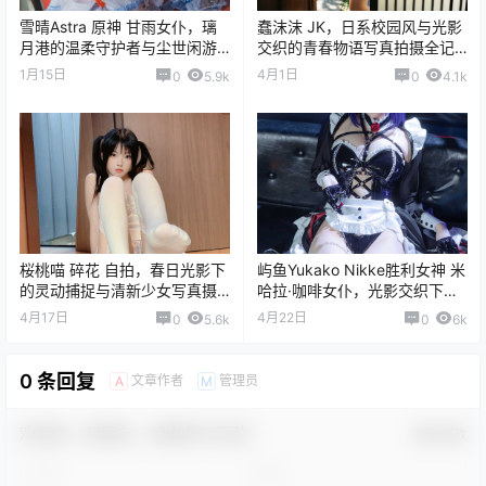
雪晴Astra 原神 甘雨女仆，璃
蠢沫沫 JK，日系校园风与光影
月港的温柔守护者与尘世闲游
交织的青春物语写真拍摄全记
的绝美瞬间
录
1月15日
4月1日
0
5.9k
0
4.1k
桜桃喵 碎花 自拍，春日光影下
屿鱼Yukako Nikke胜利女神 米
的灵动捕捉与清新少女写真摄
哈拉·咖啡女仆，光影交织下的
影故事全记录
虚拟角色真人化摄影全记录
4月17日
4月22日
0
5.6k
0
6k
0 条回复
文章作者
管理员
A
M
欢迎您，新朋友，感谢参与互动！
确认修改