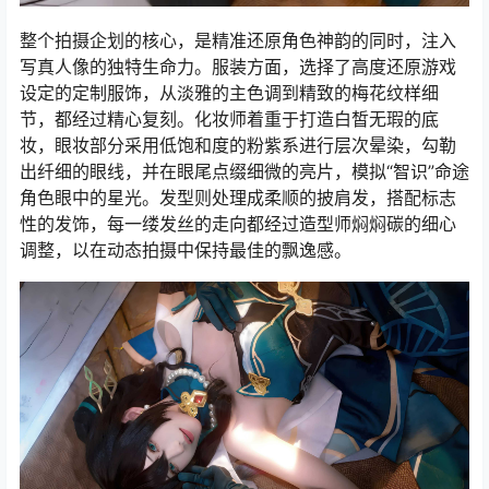
整个拍摄企划的核心，是精准还原角色神韵的同时，注入
写真人像的独特生命力。服装方面，选择了高度还原游戏
设定的定制服饰，从淡雅的主色调到精致的梅花纹样细
节，都经过精心复刻。化妆师着重于打造白皙无瑕的底
妆，眼妆部分采用低饱和度的粉紫系进行层次晕染，勾勒
出纤细的眼线，并在眼尾点缀细微的亮片，模拟“智识”命途
角色眼中的星光。发型则处理成柔顺的披肩发，搭配标志
性的发饰，每一缕发丝的走向都经过造型师焖焖碳的细心
调整，以在动态拍摄中保持最佳的飘逸感。