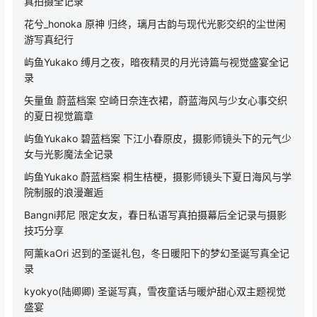
真拍摄全记录
花兮_honoka 原神 归终，璃月古韵与现代光影交织的尘世闲
游写真纪行
屿鱼Yukako 缚月之夜，暗夜精灵的月光诗篇与视觉盛宴全记
录
矢量鱼 蔚蓝档案 空崎日奈连衣裙，蔚蓝海风与少女心事交织
的夏日视觉篇章
屿鱼Yukako 碧蓝档案 下江小春原皮，摄影师镜头下的元气少
女与光影魔法全记录
屿鱼Yukako 蔚蓝档案 桐生桔梗，摄影师镜头下夏日海风与学
院制服的浪漫邂逅
Bangni邦尼 限定女友，春日私语写真拍摄幕后全记录与摄影
技巧分享
阿薰kaOri 迟到的圣诞礼包，冬日暖阳下的梦幻圣诞写真全记
录
kyokyo(陆卿卿) 圣诞写真，雪夜童话与暖炉甜心双主题视觉
盛宴