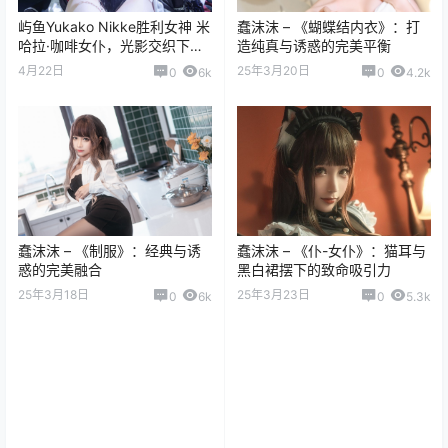
屿鱼Yukako Nikke胜利女神 米
蠢沫沫 – 《蝴蝶结内衣》：打
哈拉·咖啡女仆，光影交织下的
造纯真与诱惑的完美平衡
虚拟角色真人化摄影全记录
4月22日
25年3月20日
0
6k
0
4.2k
蠢沫沫 – 《制服》：经典与诱
蠢沫沫 – 《仆-女仆》：猫耳与
惑的完美融合
黑白裙摆下的致命吸引力
25年3月18日
25年3月23日
0
6k
0
5.3k