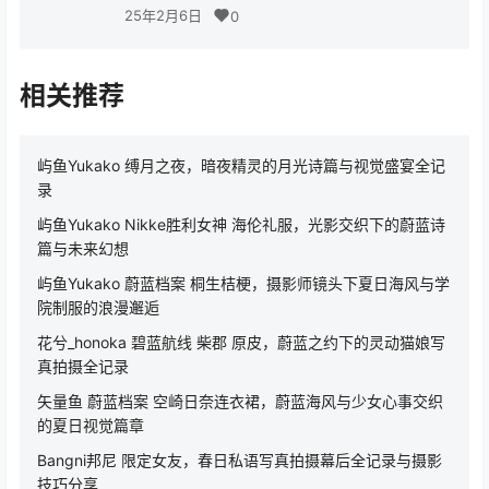
25年2月6日
0
相关推荐
屿鱼Yukako 缚月之夜，暗夜精灵的月光诗篇与视觉盛宴全记
录
屿鱼Yukako Nikke胜利女神 海伦礼服，光影交织下的蔚蓝诗
篇与未来幻想
屿鱼Yukako 蔚蓝档案 桐生桔梗，摄影师镜头下夏日海风与学
院制服的浪漫邂逅
花兮_honoka 碧蓝航线 柴郡 原皮，蔚蓝之约下的灵动猫娘写
真拍摄全记录
矢量鱼 蔚蓝档案 空崎日奈连衣裙，蔚蓝海风与少女心事交织
的夏日视觉篇章
Bangni邦尼 限定女友，春日私语写真拍摄幕后全记录与摄影
技巧分享