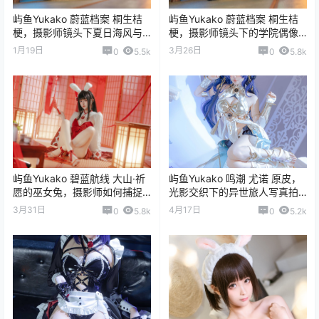
屿鱼Yukako 蔚蓝档案 桐生桔
屿鱼Yukako 蔚蓝档案 桐生桔
梗，摄影师镜头下夏日海风与
梗，摄影师镜头下的学院偶像
学院制服的浪漫邂逅
与光影交织的视觉叙事
1月19日
3月26日
0
5.5k
0
5.8k
屿鱼Yukako 碧蓝航线 大山·祈
屿鱼Yukako 鸣潮 尤诺 原皮，
愿的巫女兔，摄影师如何捕捉
光影交织下的异世旅人写真拍
神社少女的灵动与祈愿瞬间
摄全记录
3月31日
4月17日
0
5.8k
0
5.2k