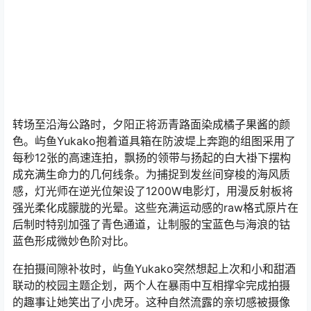
转场至沿海公路时，夕阳正将沥青路面染成橘子果酱的颜
色。屿鱼Yukako抱着道具箱在防波堤上奔跑的组图采用了
每秒12张的高速连拍，飘扬的领带与扬起的白大褂下摆构
成充满生命力的几何线条。为捕捉到发丝间穿梭的海风质
感，灯光师在逆光位架设了1200W电影灯，用漫反射板将
强光柔化成朦胧的光晕。这些充满运动感的raw格式原片在
后制时特别加强了青色通道，让制服的宝蓝色与海浪的钴
蓝色形成微妙色阶对比。
在拍摄间隙补妆时，屿鱼Yukako突然想起上次和小和甜酒
联动的校园主题企划，两个人在暴雨中互相撑伞完成拍摄
的趣事让她笑出了小虎牙。这种自然流露的亲切感被摄像