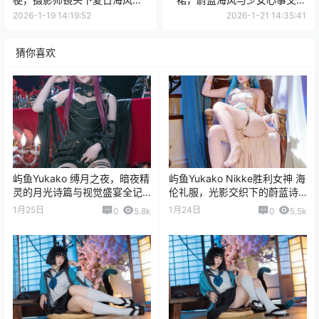
学院制服的浪漫邂逅
的夏日视觉篇章
2026-1-19 14:19:52
2026-1-21 14:35:41
猜你喜欢
屿鱼Yukako 缚月之夜，暗夜精
屿鱼Yukako Nikke胜利女神 海
灵的月光诗篇与视觉盛宴全记
伦礼服，光影交织下的蔚蓝诗
录
篇与未来幻想
1月25日
1月24日
0
5.8k
0
5.5k