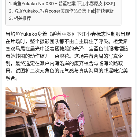
屿鱼Yukako No.039 – 碧蓝档案 下江小春原皮 [33P]
屿鱼Yukako_写真coser美图作品合集下载|持续更新
相关推荐
当屿鱼Yukako身着《碧蓝档案》下江小春标志性制服出现
在片场时，整个摄影团队都不由自主屏住了呼吸。橙黄渐
变双马尾在晨光中泛着蜜糖般的光泽，宝蓝色制服裙摆随
着她转圈的动作绽开一朵浪花。这场筹备两周的写真企
划，最终选定在濑户内海沿岸的废弃校舍与临海公路取
景，试图将二次元角色的元气感与真实海风的咸涩味完美
融合。