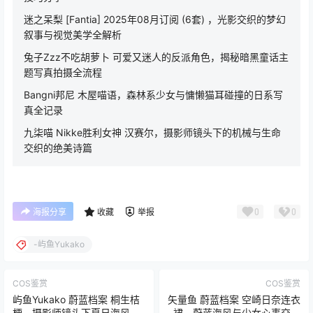
迷之呆梨 [Fantia] 2025年08月订阅 (6套) ，光影交织的梦幻
叙事与视觉美学全解析
兔子Zzz不吃胡萝卜 可爱又迷人的反派角色，揭秘暗黑童话主
题写真拍摄全流程
Bangni邦尼 木屋喵语，森林系少女与慵懒猫耳碰撞的日系写
真全记录
九柒喵 Nikke胜利女神 汉赛尔，摄影师镜头下的机械与生命
交织的绝美诗篇
0
0
海报分享
收藏
举报
-屿鱼Yukako
COS鉴赏
COS鉴赏
屿鱼Yukako 蔚蓝档案 桐生桔
矢量鱼 蔚蓝档案 空崎日奈连衣
梗，摄影师镜头下夏日海风与
裙，蔚蓝海风与少女心事交织