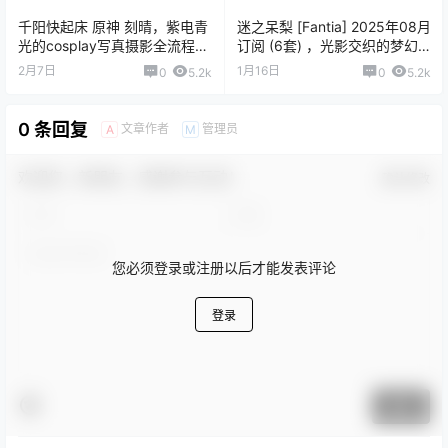
千阳快起床 原神 刻晴，紫电青
迷之呆梨 [Fantia] 2025年08月
光的cosplay写真摄影全流程深
订阅 (6套) ，光影交织的梦幻
度解析
叙事与视觉美学全解析
2月7日
1月16日
0
5.2k
0
5.2k
0 条回复
文章作者
管理员
A
M
欢迎您，新朋友，感谢参与互动！
确认修改
您必须登录或注册以后才能发表评论
登录
提交