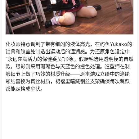
化妆师特意调制了带有细闪的液体高光，在屿鱼Yukako的
锁骨和膝盖处制造出运动后的湿润感。为还原角色设定中
“永远充满活力的保健委员”形象，假睫毛选用透明梗的自然
款，眼影则采用珊瑚色与天蓝色的撞色处理。造型师在制
服细节上做了巧妙的材质升级——原本游戏立绘中的涤纶
领结替换为真丝材质，裙褶里暗藏钢丝支架确保每次跳跃
都能定格成伞状。