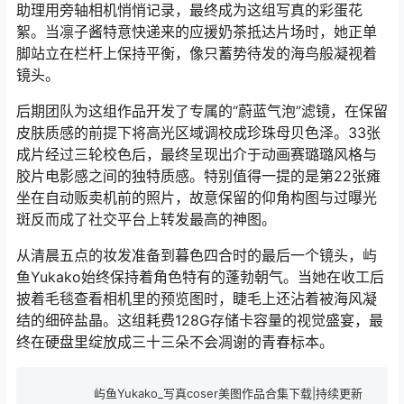
助理用旁轴相机悄悄记录，最终成为这组写真的彩蛋花
絮。当凛子酱特意快递来的应援奶茶抵达片场时，她正单
脚站立在栏杆上保持平衡，像只蓄势待发的海鸟般凝视着
镜头。
后期团队为这组作品开发了专属的“蔚蓝气泡”滤镜，在保留
皮肤质感的前提下将高光区域调校成珍珠母贝色泽。33张
成片经过三轮校色后，最终呈现出介于动画赛璐璐风格与
胶片电影感之间的独特质感。特别值得一提的是第22张瘫
坐在自动贩卖机前的照片，故意保留的仰角构图与过曝光
斑反而成了社交平台上转发最高的神图。
从清晨五点的妆发准备到暮色四合时的最后一个镜头，屿
鱼Yukako始终保持着角色特有的蓬勃朝气。当她在收工后
披着毛毯查看相机里的预览图时，睫毛上还沾着被海风凝
结的细碎盐晶。这组耗费128G存储卡容量的视觉盛宴，最
终在硬盘里绽放成三十三朵不会凋谢的青春标本。
屿鱼Yukako_写真coser美图作品合集下载|持续更新