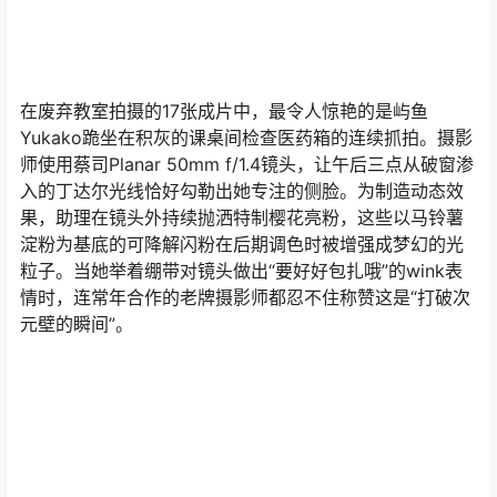
在废弃教室拍摄的17张成片中，最令人惊艳的是屿鱼
Yukako跪坐在积灰的课桌间检查医药箱的连续抓拍。摄影
师使用蔡司Planar 50mm f/1.4镜头，让午后三点从破窗渗
入的丁达尔光线恰好勾勒出她专注的侧脸。为制造动态效
果，助理在镜头外持续抛洒特制樱花亮粉，这些以马铃薯
淀粉为基底的可降解闪粉在后期调色时被增强成梦幻的光
粒子。当她举着绷带对镜头做出“要好好包扎哦”的wink表
情时，连常年合作的老牌摄影师都忍不住称赞这是“打破次
元壁的瞬间”。