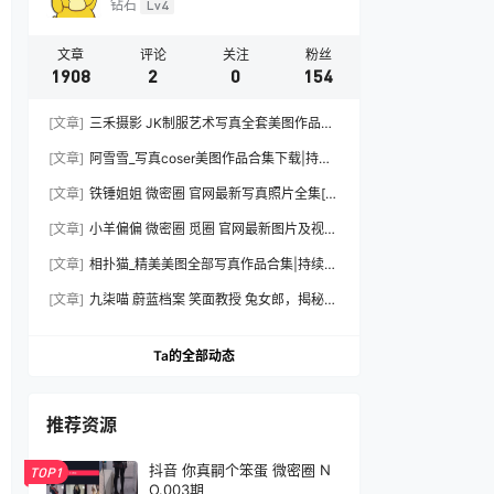
钻石
Lv4
文章
评论
关注
粉丝
1908
2
0
154
[文章]
三禾摄影 JK制服艺术写真全套美图作品合
集下载|持续更新
[文章]
阿雪雪_写真coser美图作品合集下载|持续
更新
[文章]
铁锤姐姐 微密圈 官网最新写真照片全集[持
续更新]
[文章]
小羊偏偏 微密圈 觅圈 官网最新图片及视频
资源合集下载[持续更新]
[文章]
相扑猫_精美美图全部写真作品合集|持续更
新
[文章]
九柒喵 蔚蓝档案 笑面教授 兔女郎，揭秘摄
影棚内外的光影魔法与造型细节全记录
Ta的全部动态
推荐资源
抖音 你真嗣个笨蛋 微密圈 N
TOP1
O.003期