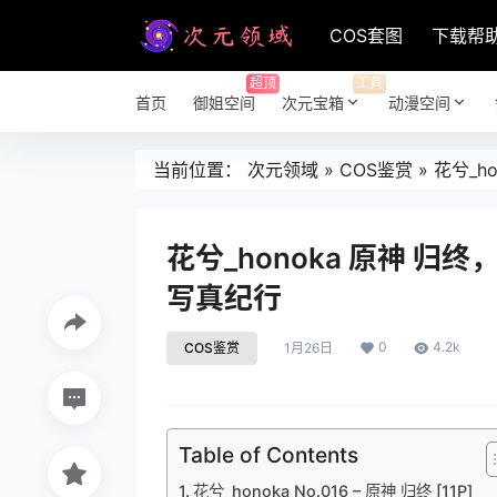
COS套图
下载帮
超顶
工具
首页
御姐空间
次元宝箱
动漫空间
当前位置：
次元领域
»
COS鉴赏
»
花兮_h
花兮_honoka 原神 
写真纪行
0
4.2k
COS鉴赏
1月26日
Table of Contents
花兮_honoka No.016 – 原神 归终 [11P]