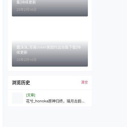
集|持续更新
25年2月14日
蠢沫沫_写真coser美图作品合集下载|持
续更新
25年2月14日
浏览历史
清空
[文章]
花兮_honoka原神归终，璃月古韵与
现代光影交织的尘世闲游写真纪行