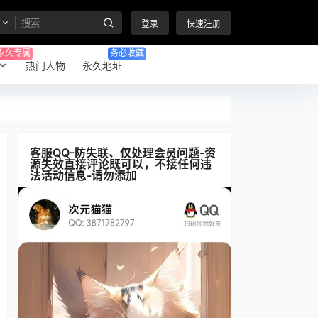
登录
快速注册
永久专属
务必收藏
热门人物
永久地址
客服QQ-防失联、仅处理会员问题-资
源失效直接评论既可以，不接任何违
法活动信息-请勿添加