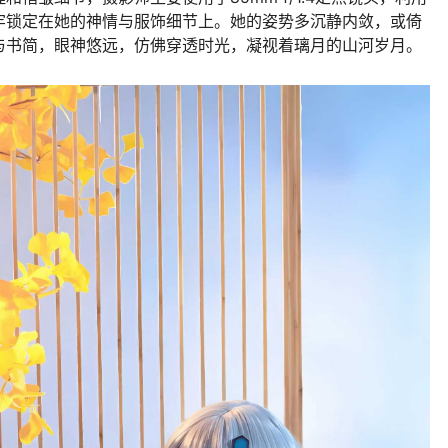
牢锁定在她的神情与服饰细节上。她的姿势多沉静内敛，或倚
与书简，眼神悠远，仿佛穿透时光，凝视着璃月的山河岁月。