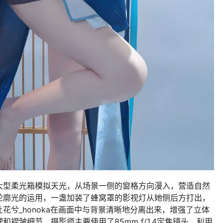
大型柔光箱模拟天光，从场景一侧的窗格方向漫入，营造自然
轮廓光的运用，一盏加装了蜂窝罩的影视灯从她侧后方打出，
花兮_honoka在画面中与背景清晰地分离出来，增强了立体
褶皱细节，摄影师主要使用了85mm f/1.4定焦镜头，利用