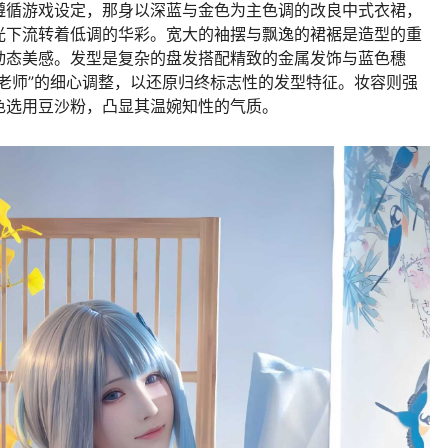
遵循游戏设定，那身以深蓝与金色为主色调的改良中式衣裙，
光下流转着低调的华彩。宽大的袖摆与飘逸的裙裾是造型的重
动态美感。发型是复杂的盘发搭配精致的金属发饰与蓝色穗
老师”的细心调整，以还原归终标志性的发型特征。妆容则强
色选用豆沙粉，凸显其温婉知性的气质。