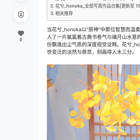
花兮_honoka_全部写真作品合集|更新至 15
相关推荐
当花兮_honoka以“原神”中那位智慧
入了一片氤氲着古典书卷气与璃月山水意
0
份飘逸出尘气质的深度视觉诠释。花兮_h
世变迁的淡然与慈悲，刻画得入木三分。