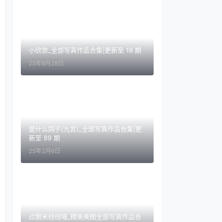
小欣奈_全部写真作品合集|更新至 19 期
25年8月28日
是什么鸽子(九言)_全部写真作品合集|更
新至 89 期
25年2月6日
过期米线线喵_精美美图全部写真作品合