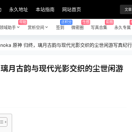
助
永久地址
本站指南
网站首页
文章
帮助
送积分
性感
套图
领域助手
赏析空间
签到
微密圈
写真合集
永久专属
onoka 原神 归终，璃月古韵与现代光影交织的尘世闲游写真纪行
归终，璃月古韵与现代光影交织的尘世闲游