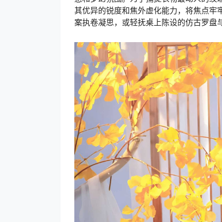
其优异的锐度和焦外虚化能力，将焦点牢
案执卷凝思，或轻抚桌上陈设的仿古罗盘