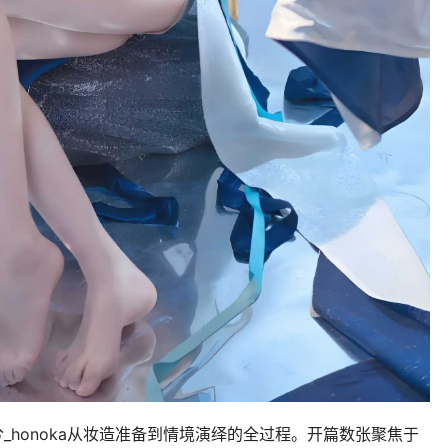
_honoka从妆造准备到情境演绎的全过程。开篇数张聚焦于