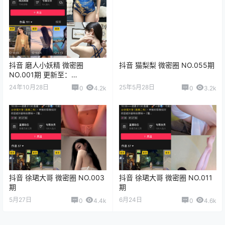
抖音 磨人小妖精 微密圈
抖音 猫梨梨 微密圈 NO.055期
NO.001期 更新至：
2024.10.28
24年10月28日
25年5月28日
0
4.2k
0
3.2k
抖音 徐珺大哥 微密圈 NO.003
抖音 徐珺大哥 微密圈 NO.011
期
期
5月27日
6月24日
0
4.4k
0
4.6k