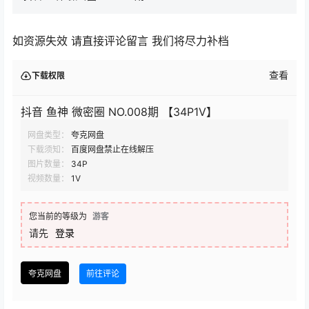
如资源失效 请直接评论留言 我们将尽力补档
查看
下载权限
抖音 鱼神 微密圈 NO.008期 【34P1V】
网盘类型：
夸克网盘
下载须知：
百度网盘禁止在线解压
图片数量：
34P
视频数量：
1V
您当前的等级为
游客
请先
登录
夸克网盘
前往评论