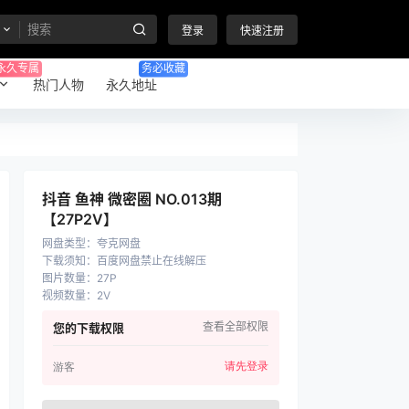
登录
快速注册
永久专属
务必收藏
热门人物
永久地址
抖音 鱼神 微密圈 NO.013期
【27P2V】
网盘类型
：
夸克网盘
下载须知
：
百度网盘禁止在线解压
图片数量
：
27P
视频数量
：
2V
查看全部权限
您的下载权限
请先登录
游客