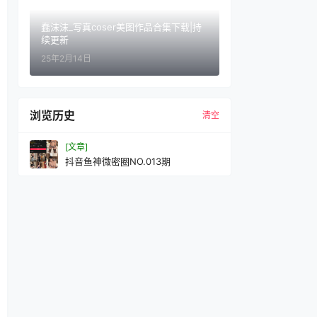
蠢沫沫_写真coser美图作品合集下载|持
续更新
25年2月14日
浏览历史
清空
[文章]
抖音鱼神微密圈NO.013期