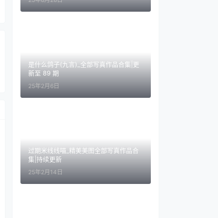
是什么鸽子(九言)_全部写真作品合集|更
新至 89 期
25年2月6日
过期米线线喵_精美美图全部写真作品合
集|持续更新
25年2月14日