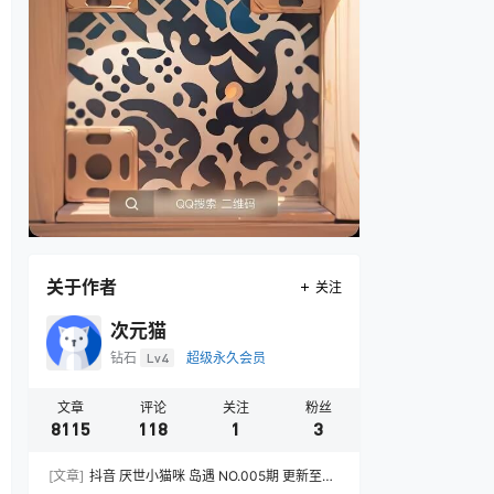
关于作者
关注
次元猫
钻石
Lv4
超级永久会员
文章
评论
关注
粉丝
8115
118
1
3
[文章]
抖音 厌世小猫咪 岛遇 NO.005期 更新至：