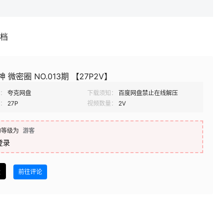
补档
 微密圈 NO.013期 【27P2V】
：
夸克网盘
下载须知：
百度网盘禁止在线解压
：
27P
视频数量：
2V
的等级为
游客
登录
盘
前往评论