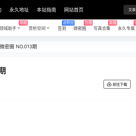
助
永久地址
本站指南
网站首页
文章
帮助
送积分
性感
套图
领域助手
赏析空间
签到
微密圈
写真合集
永久专属
微密圈 NO.013期
3期
前往下载