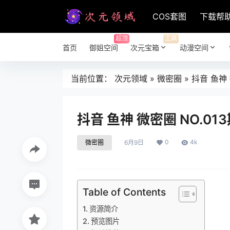
COS套图
下载帮
超顶
工具
首页
御姐空间
次元宝箱
动漫空间
当前位置：
次元领域
»
微密圈
»
抖音 鱼神 
抖音 鱼神 微密圈 NO.01
0
4k
微密圈
6月9日
Table of Contents
资源简介
预览图片