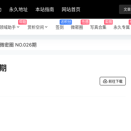
助
永久地址
本站指南
网站首页
文章
帮助
送积分
性感
套图
领域助手
赏析空间
签到
微密圈
写真合集
永久专属
微密圈 NO.026期
6期
前往下载