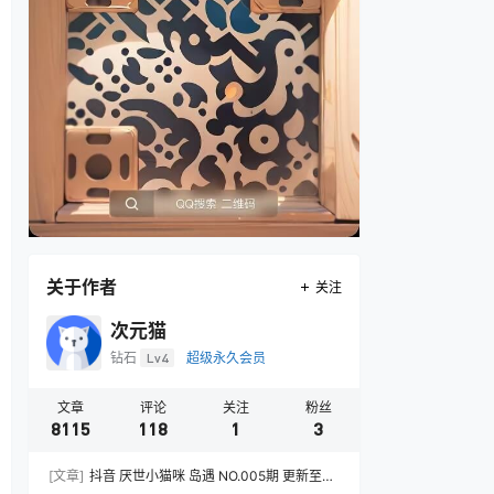
关于作者
关注
次元猫
钻石
Lv4
超级永久会员
文章
评论
关注
粉丝
8115
118
1
3
[文章]
抖音 厌世小猫咪 岛遇 NO.005期 更新至：