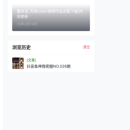
蠢沫沫_写真coser美图作品合集下载|持
续更新
25年2月14日
浏览历史
清空
[文章]
抖音鱼神微密圈NO.026期