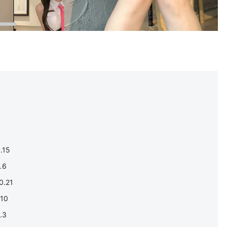
.15
.6
.21
10
.3