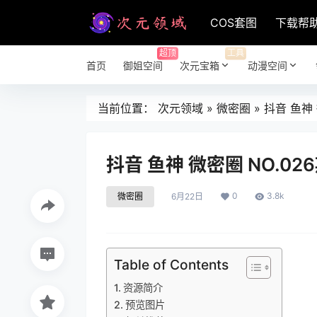
COS套图
下载帮
超顶
工具
首页
御姐空间
次元宝箱
动漫空间
当前位置：
次元领域
»
微密圈
»
抖音 鱼神 
抖音 鱼神 微密圈 NO.02
0
3.8k
微密圈
6月22日
Table of Contents
资源简介
预览图片