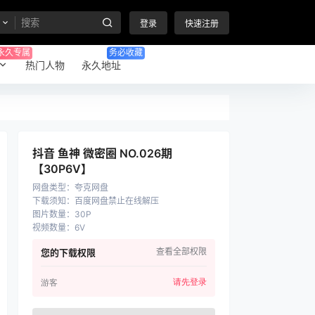
登录
快速注册
永久专属
务必收藏
热门人物
永久地址
抖音 鱼神 微密圈 NO.026期
【30P6V】
网盘类型
：
夸克网盘
下载须知
：
百度网盘禁止在线解压
图片数量
：
30P
视频数量
：
6V
查看全部权限
您的下载权限
请先登录
游客