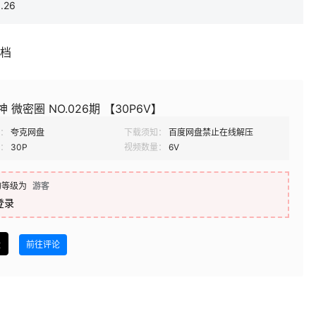
.26
补档
 微密圈 NO.026期 【30P6V】
：
夸克网盘
下载须知：
百度网盘禁止在线解压
：
30P
视频数量：
6V
的等级为
游客
登录
盘
前往评论