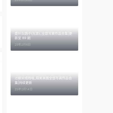
是什么鸽子(九言)_全部写真作品合集|更
新至 89 期
25年2月6日
过期米线线喵_精美美图全部写真作品合
集|持续更新
25年2月14日