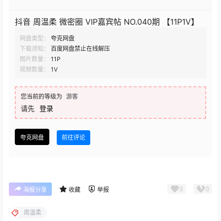
抖音 周温柔 微密圈 VIP嘉宾帖 NO.040期 【11P1V】
网盘类型：
夸克网盘
下载须知：
百度网盘禁止在线解压
图片数量：
11P
视频数量：
1V
您当前的等级为
游客
请先
登录
夸克网盘
前往评论
0
0
海报分享
收藏
举报
周温柔