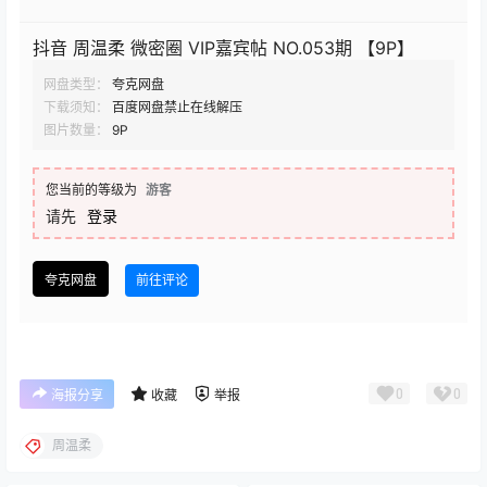
抖音 周温柔 微密圈 VIP嘉宾帖 NO.053期 【9P】
网盘类型：
夸克网盘
下载须知：
百度网盘禁止在线解压
图片数量：
9P
您当前的等级为
游客
请先
登录
夸克网盘
前往评论
0
0
海报分享
收藏
举报
周温柔