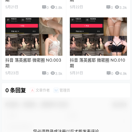
5月21日
5月22日
0
3.8k
0
3.3k
抖音 落英酱耶 微密圈 NO.003
抖音 落英酱耶 微密圈 NO.010
期
期
5月23日
5月31日
0
3.5k
0
4.9k
0 条回复
文章作者
管理员
A
M
欢迎您，新朋友，感谢参与互动！
确认修改
您必须登录或注册以后才能发表评论