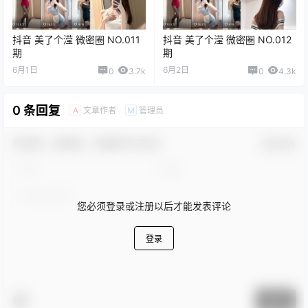
抖音 美了个滢 微密圈 NO.011
抖音 美了个滢 微密圈 NO.012
期
期
6月1日
6月2日
0
3.7k
0
4.3k
0 条回复
文章作者
管理员
A
M
欢迎您，新朋友，感谢参与互动！
确认修改
您必须登录或注册以后才能发表评论
登录
提交