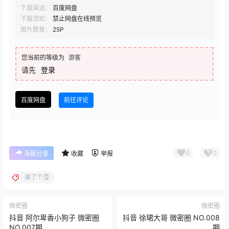
下载渠道：
百度网盘
下载须知：
禁止网盘在线预览
图片数量：
25P
您当前的等级为
游客
请先
登录
百度网盘
前往评论
0
0
海报分享
收藏
举报
美了个滢
微密圈
微密圈
抖音 阿尔卑香小狗子 微密圈
抖音 徐珺大哥 微密圈 NO.008
NO.007期
期