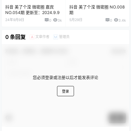
抖音 美了个滢 微密圈 嘉宾
抖音 美了个滢 微密圈 NO.008
NO.054期 更新至：2024.9.9
期
24年9月9日
5月29日
0
3k
0
3.4k
0 条回复
文章作者
管理员
A
M
欢迎您，新朋友，感谢参与互动！
确认修改
您必须登录或注册以后才能发表评论
登录
提交