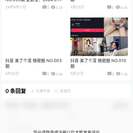
24年9月11日
5月23日
0
3.2k
0
4.3k
抖音 美了个滢 微密圈 NO.003
抖音 美了个滢 微密圈 NO.010
期
期
5月24日
5月31日
0
3.6k
0
3.2k
0 条回复
文章作者
管理员
A
M
欢迎您，新朋友，感谢参与互动！
确认修改
您必须登录或注册以后才能发表评论