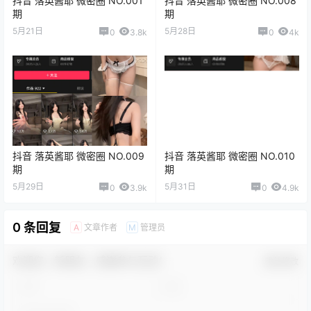
抖音 落英酱耶 微密圈 NO.001
抖音 落英酱耶 微密圈 NO.008
期
期
5月21日
5月28日
0
3.8k
0
4k
抖音 落英酱耶 微密圈 NO.009
抖音 落英酱耶 微密圈 NO.010
期
期
5月29日
5月31日
0
3.9k
0
4.9k
0 条回复
文章作者
管理员
A
M
欢迎您，新朋友，感谢参与互动！
确认修改