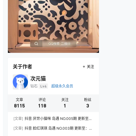
关于作者
关注
次元猫
钻石
Lv4
超级永久会员
文章
评论
关注
粉丝
8115
118
1
3
[文章]
抖音 厌世小猫咪 岛遇 NO.005期 更新至：
2026.7.31
[文章]
抖音 脸红琪琪 岛遇 NO.003期 更新至：
2026.8.3