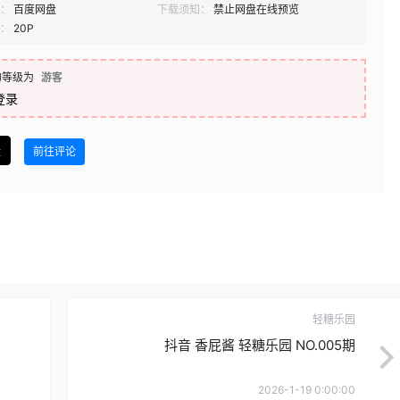
：
百度网盘
下载须知：
禁止网盘在线预览
：
20P
的等级为
游客
登录
盘
前往评论
轻糖乐园
抖音 香屁酱 轻糖乐园 NO.005期
2026-1-19 0:00:00