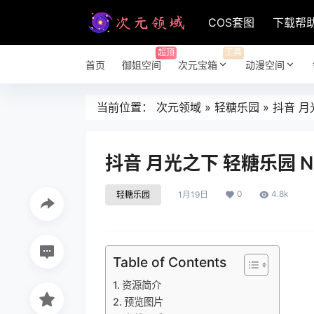
COS套图
下载帮
超顶
工具
首页
御姐空间
次元宝箱
动漫空间
当前位置：
次元领域
»
轻糖乐园
»
抖音 月
抖音 月光之下 轻糖乐园 N
0
4.8k
轻糖乐园
1月19日
Table of Contents
资源简介
预览图片