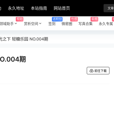
助
永久地址
本站指南
网站首页
文章
帮助
送积分
性感
套图
领域助手
赏析空间
签到
微密圈
写真合集
永久专属
光之下 轻糖乐园 NO.004期
O.004期
前往下载