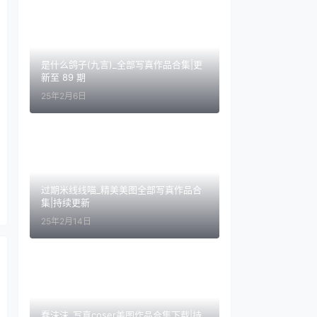
是什么鸽子(九言)_全部写真作品合集|更
新至 89 期
25年2月6日
过期米线线喵_精美美图全部写真作品合
集|持续更新
25年2月14日
蠢沫沫_写真coser美图作品合集下载|持