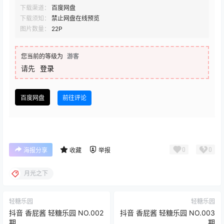
下载渠道：
百度网盘
下载须知：
禁止网盘在线预览
图片数量：
22P
您当前的等级为
游客
请先
登录
百度网盘
前往评论
0
0
海报分享
收藏
举报
月光之下
轻糖乐园
轻糖乐园
抖音 香屁酱 轻糖乐园 NO.002
抖音 香屁酱 轻糖乐园 NO.003
期
期