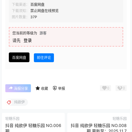
下载渠道：
百度网盘
下载须知：
禁止网盘在线预览
图片数量：
37P
您当前的等级为
游客
请先
登录
百度网盘
前往评论
0
0
海报分享
收藏
举报
纯欲伊
轻糖乐园
轻糖乐园
抖音 纯欲伊 轻糖乐园 NO.006
抖音 纯欲伊 轻糖乐园 NO.008
期
期 更新至：2025.11.7