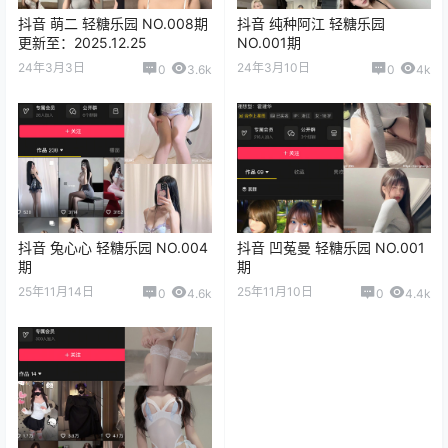
抖音 萌二 轻糖乐园 NO.008期
抖音 纯种阿江 轻糖乐园
更新至：2025.12.25
NO.001期
24年3月3日
24年3月10日
0
3.6k
0
4k
抖音 兔心心 轻糖乐园 NO.004
抖音 凹菟曼 轻糖乐园 NO.001
期
期
25年11月14日
25年11月10日
0
4.6k
0
4.4k