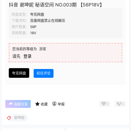
抖音 谢坤妮 秘语空间 NO.003期 【56P18V】
网盘类型：
夸克网盘
下载须知：
百度网盘禁止在线解压
图片数量：
56P
视频数量：
18V
您当前的等级为
游客
请先
登录
夸克网盘
前往评论
0
0
海报分享
收藏
举报
谢坤妮