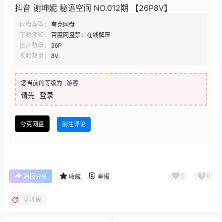
抖音 谢坤妮 秘语空间 NO.012期 【26P8V】
网盘类型：
夸克网盘
下载须知：
百度网盘禁止在线解压
图片数量：
26P
视频数量：
8V
您当前的等级为
游客
请先
登录
夸克网盘
前往评论
0
0
海报分享
收藏
举报
谢坤妮