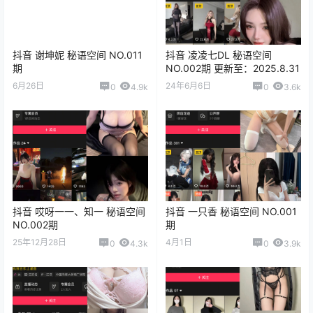
抖音 谢坤妮 秘语空间 NO.011
抖音 凌凌七DL 秘语空间
期
NO.002期 更新至：2025.8.31
6月26日
24年6月6日
0
4.9k
0
3.6k
抖音 哎呀一一、知一 秘语空间
抖音 一只香 秘语空间 NO.001
NO.002期
期
25年12月28日
4月1日
0
4.3k
0
3.9k