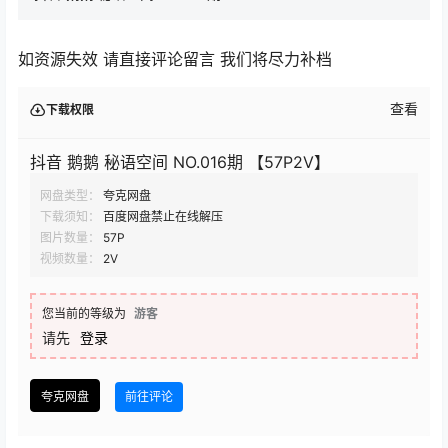
如资源失效 请直接评论留言 我们将尽力补档
查看
下载权限
抖音 鹅鹅 秘语空间 NO.016期 【57P2V】
网盘类型：
夸克网盘
下载须知：
百度网盘禁止在线解压
图片数量：
57P
视频数量：
2V
您当前的等级为
游客
请先
登录
夸克网盘
前往评论