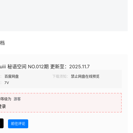
补档
uiii 秘语空间 NO.012期 更新至：2025.11.7
：
百度网盘
下载须知：
禁止网盘在线预览
：
7V
的等级为
游客
登录
盘
前往评论