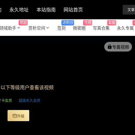
助
永久地址
本站指南
网站首页
文章
帮助
送积分
性感
套图
领域助手
赏析空间
签到
微密圈
写真合集
永久专属
专属视频
许以下等级用户查看该视频
年卡会员
超级永久会员
升级