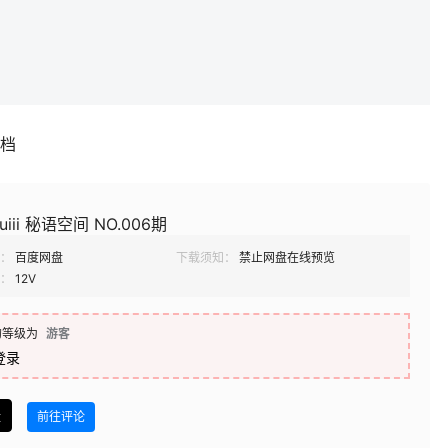
补档
uiii 秘语空间 NO.006期
：
百度网盘
下载须知：
禁止网盘在线预览
：
12V
的等级为
游客
登录
盘
前往评论