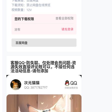
下载渠道
：
百度网盘
下载须知
：
禁止网盘在线预览
视频数量
：
12V
查看全部权限
您的下载权限
请先登录
游客
百度网盘
客服QQ-防失联、仅处理会员问题-资
源失效直接评论既可以，不接任何违
法活动信息-请勿添加