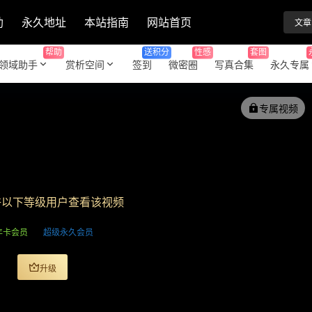
助
永久地址
本站指南
网站首页
文章
帮助
送积分
性感
套图
领域助手
赏析空间
签到
微密圈
写真合集
永久专属
专属视频
许以下等级用户查看该视频
年卡会员
超级永久会员
升级